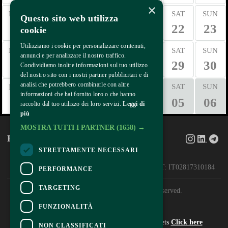
×
MON
TUE
WED
THU
FRI
SAT
SUN
Questo sito web utilizza
17
18
19
20
21
22
23
cookie
Utilizziamo i cookie per personalizzare contenuti,
MON
TUE
WED
THU
FRI
SAT
SUN
annunci e per analizzare il nostro traffico.
24
25
26
27
28
29
30
Condividiamo inoltre informazioni sul tuo utilizzo
del nostro sito con i nostri partner pubblicitari e di
analisi che potrebbero combinarle con altre
TUE
WED
THU
FRI
SAT
SUN
MON
informazioni che hai fornito loro o che hanno
31
01
02
03
04
05
06
raccolto dal tuo utilizzo dei loro servizi.
Leggi di
più
MOSTRA TUTTI I PARTNER
(1658) →
Home
About
STRETTAMENTE NECESSARI
HCE International Srl
Via Bazzana Inferiore 4, 20057 Assago (MI) — VAT: IT02817310184 
PERFORMANCE
TARGETING
© 2026 HCE International. All rights reserved.
FUNZIONALITÀ
Contacts
For information and support in purchasing tickets
Click here
NON CLASSIFICATI