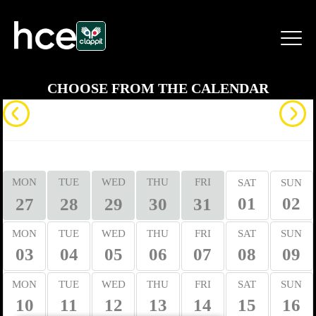
CHOOSE FROM THE CALENDAR
2026
AUGUST
M
T
W
T
F
S
S
MON
TUE
WED
THU
FRI
SAT
SUN
01
02
27
28
29
30
31
MON
TUE
WED
THU
FRI
SAT
SUN
03
04
05
06
07
08
09
MON
TUE
WED
THU
FRI
SAT
SUN
10
11
12
13
14
15
16