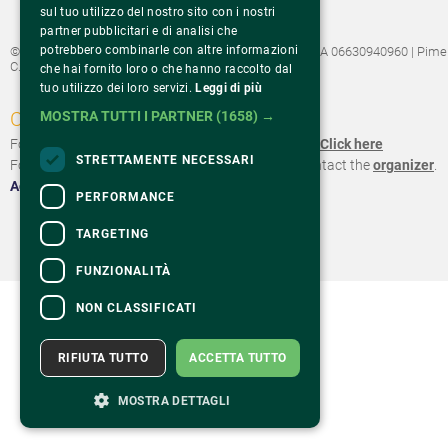
sul tuo utilizzo del nostro sito con i nostri
partner pubblicitari e di analisi che
potrebbero combinarle con altre informazioni
©2022 Fondazione Pime Onlus C.F. 97486040153 e P.IVA 06630940960 | Pime
C.F. 00889190153
che hai fornito loro o che hanno raccolto dal
tuo utilizzo dei loro servizi.
Leggi di più
CONTACTS
MOSTRA TUTTI I PARTNER
(1658) →
For information and support in purchasing tickets
Click here
STRETTAMENTE NECESSARI
For information on the program and the event, contact the
organizer
.
Accessibility statement
PERFORMANCE
TARGETING
FUNZIONALITÀ
NON CLASSIFICATI
RIFIUTA TUTTO
ACCETTA TUTTO
MOSTRA DETTAGLI