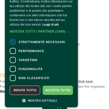
traffico. Condividiamo inoltre informazioni sul
tuo utilizzo del nostro sito con i nostri partner
pubblicitari e di analisi che potrebbero
combinarle con altre informazioni che hai
fornito loro o che hanno raccolto dal tuo
utilizzo dei loro servizi.
Leggi di più
BI&BI Eventi
tel. 0521 313300
MOSTRA TUTTI I PARTNER
(1660) →
fax 0521 521524
info@nelsegnodelgiglio.it
STRETTAMENTE NECESSARI
https://www.nelsegnodelgiglio.it
PERFORMANCE
TARGETING
FUNZIONALITÀ
CONTACTS
NON CLASSIFICATI
For information and support in purchasing tickets
Click here
For information on the program and the event, contact the
organizer
.
RIFIUTA TUTTO
ACCETTA TUTTO
Accessibility statement
MOSTRA DETTAGLI