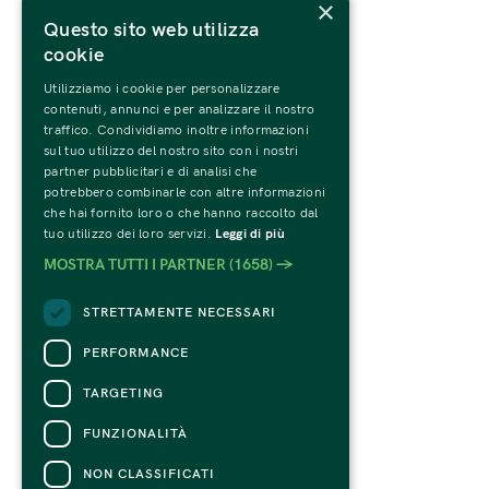
×
Questo sito web utilizza
cookie
Utilizziamo i cookie per personalizzare
contenuti, annunci e per analizzare il nostro
traffico. Condividiamo inoltre informazioni
sul tuo utilizzo del nostro sito con i nostri
partner pubblicitari e di analisi che
potrebbero combinarle con altre informazioni
che hai fornito loro o che hanno raccolto dal
tuo utilizzo dei loro servizi.
Leggi di più
MOSTRA TUTTI I PARTNER
(1658) →
STRETTAMENTE NECESSARI
PERFORMANCE
TARGETING
FUNZIONALITÀ
NON CLASSIFICATI