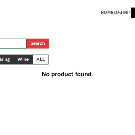
HOME
LOGIN
IT
No product found.