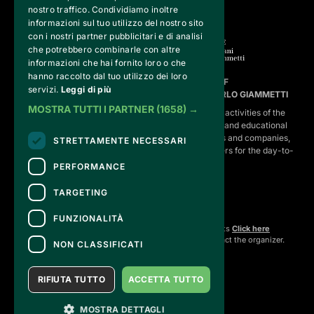
nostro traffico. Condividiamo inoltre
informazioni sul tuo utilizzo del nostro sito
con i nostri partner pubblicitari e di analisi
che potrebbero combinarle con altre
informazioni che hai fornito loro o che
hanno raccolto dal tuo utilizzo dei loro
FVG SERVICES SRL ON BEHALF OF
servizi.
Leggi di più
FONDAZIONE VALENTINO GARAVANI E GIANCARLO GIAMMETTI
MOSTRA TUTTI I PARTNER
(1658) →
is the operational entity that implements the core activities of the 
Fondazione, developing strategies for the cultural and educational
program, establishing partnerships with institutions and companies,
STRETTAMENTE NECESSARI
and hiring the relevant staff, consultants and suppliers for the day-to-
day running of the activities.
PERFORMANCE
TARGETING
CONTACTS
FUNZIONALITÀ
For information and support in purchasing tickets
Click here
For information on the program and the event, contact the
organizer
.
NON CLASSIFICATI
Accessibility statement
RIFIUTA TUTTO
ACCETTA TUTTO
MOSTRA DETTAGLI