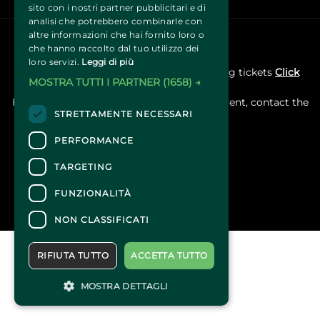
sito con i nostri partner pubblicitari e di
analisi che potrebbero combinarle con
altre informazioni che hai fornito loro o
che hanno raccolto dal tuo utilizzo dei
CONTACTS
loro servizi.
Leggi di più
For information and support in purchasing tickets
Click
MOSTRA TUTTI I PARTNER
(1658) →
here
For information on the program and the event, contact the
STRETTAMENTE NECESSARI
organizer
.
Accessibility statement
PERFORMANCE
TARGETING
FUNZIONALITÀ
NON CLASSIFICATI
RIFIUTA TUTTO
ACCETTA TUTTO
MOSTRA DETTAGLI