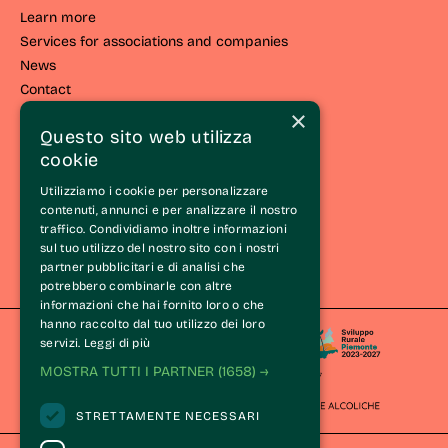
Learn more
Services for associations and companies
News
Contact
×
LIVING THE LANGHE
Questo sito web utilizza
cookie
Live the route
Events and initiatives
Utilizziamo i cookie per personalizzare
Experiences
contenuti, annunci e per analizzare il nostro
traffico. Condividiamo inoltre informazioni
Itineraries
sul tuo utilizzo del nostro sito con i nostri
Wine Tasting Experience®
partner pubblicitari e di analisi che
The Langhe
potrebbero combinarle con altre
informazioni che hai fornito loro o che
hanno raccolto dal tuo utilizzo dei loro
servizi.
Leggi di più
MOSTRA TUTTI I PARTNER
(1658) →
STRETTAMENTE NECESSARI