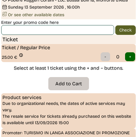
Podere Ruggeri Corsini - Loc. Bussia Bovi 18, Monforte d'Alba
Sunday
13
September 2026
, 16:00h
Or see other available dates
Enter your promo code here
Ticket
Ticket / Regular Price
25.00
€
Select at least 1 ticket using the + and − buttons.
Product services
Due to organizational needs, the dates of active services may
vary.
The resale service for tickets already purchased on this website
is
available until 13/09/2026 15:00
Promoter:
TURISMO IN LANGA ASSOCIAZIONE DI PROMOZIONE