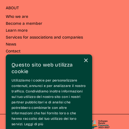
ABOUT
Who we are
Become a member
Learn more
Services for associations and companies
News
Contact
×
LIVING THE LANGHE
Questo sito web utilizza
cookie
Live the route
Events and initiatives
Utilizziamo i cookie per personalizzare
Experiences
contenuti, annunci e per analizzare il nostro
traffico. Condividiamo inoltre informazioni
Itineraries
sul tuo utilizzo del nostro sito con i nostri
Wine Tasting Experience®
partner pubblicitari e di analisi che
The Langhe
potrebbero combinarle con altre
informazioni che hai fornito loro o che
hanno raccolto dal tuo utilizzo dei loro
servizi.
Leggi di più