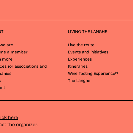
UT
LIVING THE LANGHE
we are
Live the route
ome a member
Events and initiatives
n more
Experiences
ces for associations and
Itineraries
anies
Wine Tasting Experience®
s
The Langhe
act
lick here
act the
organizer
.