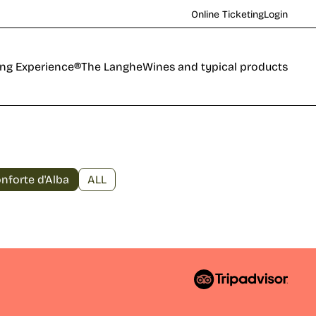
Online Ticketing
Login
ing Experience®
The Langhe
Wines and typical products