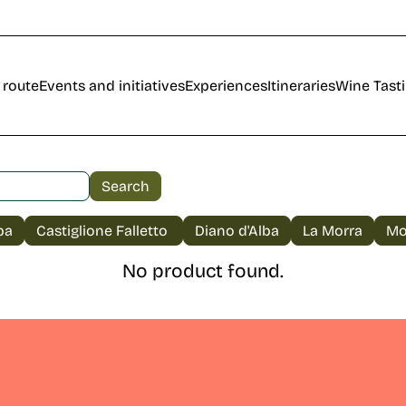
 route
Events and initiatives
Experiences
Itineraries
Wine Tast
No product found.