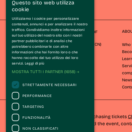
Questo sito web utilizza
cookie
Utilizziamo i cookie per personalizzare
contenuti, annunci e per analizzare il nostro
traffico. Condividiamo inoltre informazioni
ABO
STRADA DEL BAROLO AND GREAT WINES OF
sul tuo utilizzo del nostro sito con i nostri
LANGA ASSOCIATION
partner pubblicitari e di analisi che
Via Cavour 26/A 12060 Castiglione Falletto (CN) 
Who 
potrebbero combinarle con altre
Bec
informazioni che hai fornito loro o che
hanno raccolto dal tuo utilizzo dei loro
Lear
servizi.
Leggi di più
Servi
MOSTRA TUTTI I PARTNER
(1658) →
comp
New
STRETTAMENTE NECESSARI
Cont
PERFORMANCE
TARGETING
CONTACTS
For information and support in purchasing tickets
C
FUNZIONALITÀ
For information on the program and the event, cont
NON CLASSIFICATI
Accessibility statement