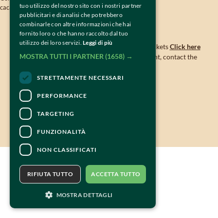
tuo utilizzo del nostro sito con i nostri partner
cacao@tiramisuworldcup.com
pubblicitari e di analisi che potrebbero
combinarle con altre informazioni che hai
CONTACTS
fornito loro o che hanno raccolto dal tuo
utilizzo dei loro servizi.
Leggi di più
For information and support in purchasing tickets
Click here
MOSTRA TUTTI I PARTNER
(1658) →
For information on the program and the event, contact the
organizer
.
Accessibility statement
STRETTAMENTE NECESSARI
PERFORMANCE
TARGETING
FUNZIONALITÀ
NON CLASSIFICATI
RIFIUTA TUTTO
ACCETTA TUTTO
MOSTRA DETTAGLI