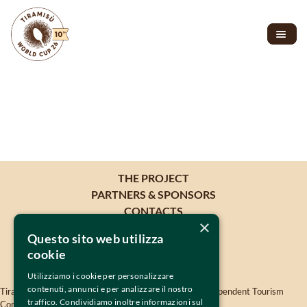
THE PROJECT
PARTNERS & SPONSORS
CONTACTS
×
Questo sito web utilizza
cookie
Utilizziamo i cookie per personalizzare
contenuti, annunci e per analizzare il nostro
Tiramisù World Cup is oganised by 
TWISSEN
- The Independent Tourism 
traffico. Condividiamo inoltre informazioni sul
Company Srls - VAT 04819380264 -
twissen.com
- 