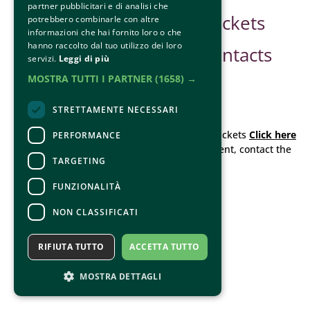
partner pubblicitari e di analisi che
Safe Guarding
Tickets
potrebbero combinarle con altre
informazioni che hai fornito loro o che
hanno raccolto dal tuo utilizzo dei loro
Contacts
servizi.
Leggi di più
MOSTRA TUTTI I PARTNER
(1658) →
STRETTAMENTE NECESSARI
CONTACTS
For information and support in purchasing tickets
Click here
PERFORMANCE
For information on the program and the event, contact the
TARGETING
organizer
.
Accessibility statement
FUNZIONALITÀ
NON CLASSIFICATI
RIFIUTA TUTTO
ACCETTA TUTTO
MOSTRA DETTAGLI