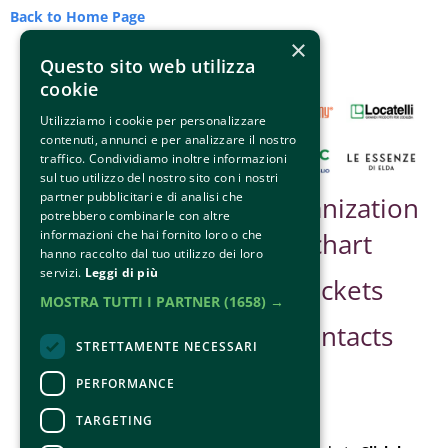
Back to Home Page
×
Questo sito web utilizza
cookie
Utilizziamo i cookie per personalizzare
contenuti, annunci e per analizzare il nostro
traffico. Condividiamo inoltre informazioni
sul tuo utilizzo del nostro sito con i nostri
partner pubblicitari e di analisi che
Partner &
Organization
potrebbero combinarle con altre
informazioni che hai fornito loro o che
Sponsor
chart
hanno raccolto dal tuo utilizzo dei loro
servizi.
Leggi di più
Safe Guarding
Tickets
MOSTRA TUTTI I PARTNER
(1658) →
Contacts
STRETTAMENTE NECESSARI
PERFORMANCE
TARGETING
CONTACTS