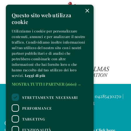
×
Questo sito web utilizza
cookie
Utilizziamo i cookie per personalizzare
contenuti, annunci e per analizzare il nostro
traffico. Condividiamo inoltre informazioni
sul tuo utilizzo del nostro sito con i nostri
partner pubblicitari e di analisi che
potrebbero combinarle con altre
informazioni che hai fornito loro o che
hanno raccolto dal tuo utilizzo dei loro
servizi.
Leggi di più
MOSTRA TUTTI I PARTNER
(1660) →
© 2025 Venice Music Project | P.IVA e C.F. 04285430270 |
STRETTAMENTE NECESSARI
info@venicemusicproject.it
PERFORMANCE
TARGETING
CONTACTS
FUNZIONALITÀ
For information and support in purchasing tickets
Click here