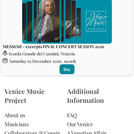
MESSIAH - excerpts FINAL CONCERT SEASON 2026
Scuola Grande dei Carmini, Venezia
Saturday
05
December 2026
, 19:00h
Buy
Venice Music
Additional
Project
Information
About us
FAQ
Musicians
Our Venice
Collaborators & Guests
A Venetian Affair