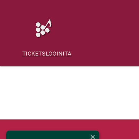
TICKETS
LOGIN
ITA
×