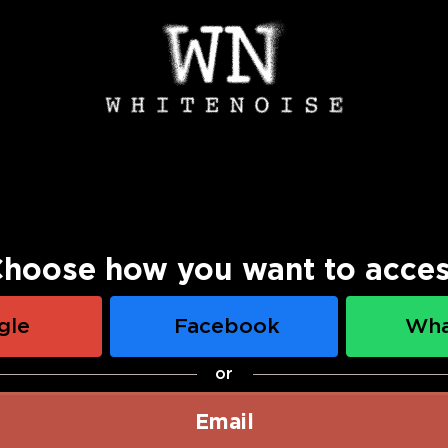
hoose how you want to acce
gle
Facebook
Wh
or
Email