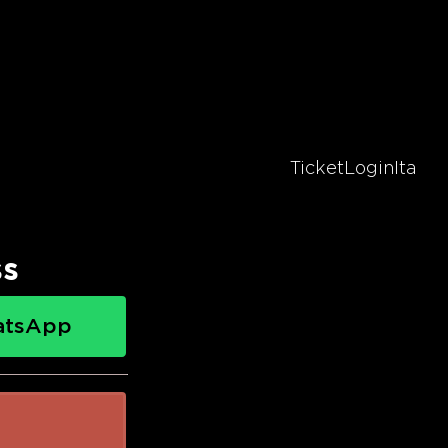
Ticket
Login
Ita
ss
atsApp