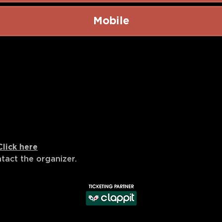
Mobile
Click here
ntact the
organizer
.