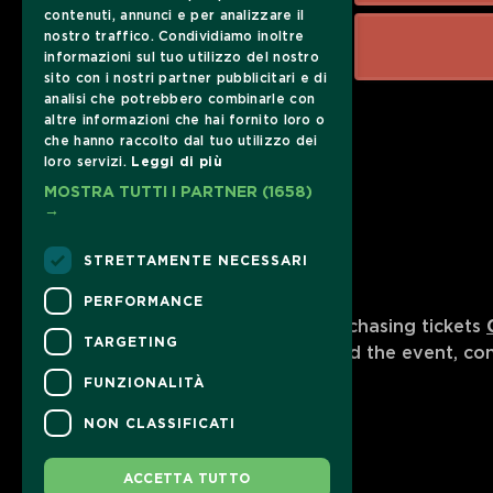
contenuti, annunci e per analizzare il
nostro traffico. Condividiamo inoltre
informazioni sul tuo utilizzo del nostro
sito con i nostri partner pubblicitari e di
analisi che potrebbero combinarle con
altre informazioni che hai fornito loro o
che hanno raccolto dal tuo utilizzo dei
loro servizi.
Leggi di più
MOSTRA TUTTI I PARTNER
(1658)
→
STRETTAMENTE NECESSARI
CONTACTS
PERFORMANCE
For information and support in purchasing tickets
TARGETING
For information on the program and the event, co
Accessibility statement
FUNZIONALITÀ
NON CLASSIFICATI
ACCETTA TUTTO