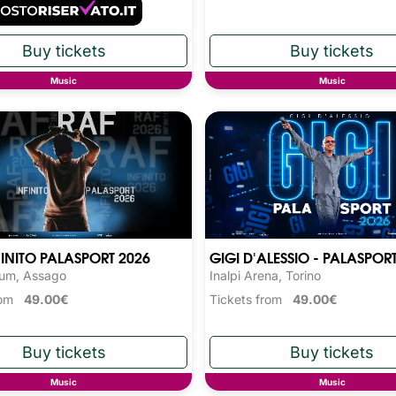
Music
Music
FINITO PALASPORT 2026
GIGI D'ALESSIO - PALASPOR
rum, Assago
Inalpi Arena, Torino
from
49.00€
Tickets from
49.00€
Music
Music