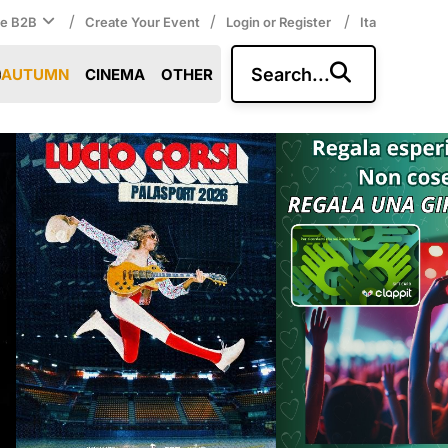
/
/
/
ce B2B
Create Your Event
Login or Register
Ita
Search...
AUTUMN
CINEMA
OTHER