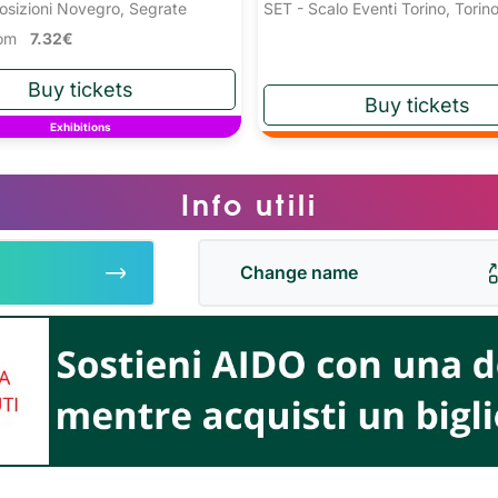
osizioni Novegro, Segrate
SET - Scalo Eventi Torino, Torin
from
7.32€
Exhibitions
Info utili
Change name