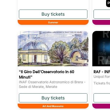
Summer
“Il Giro Dell’Osservatorio In 60
RAF - IN
Minuti”
Unipol Fo
INAF Osservatorio Astronomico di Brera -
Tickets 
Sede di Merate, Merate
Art And Museums