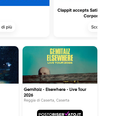
Clappit accepts Satispay Vouchers fro
Corporate Welfare!
Scopri di più
Gemitaiz - Elsewhere - Live Tour
2026
Reggia di Caserta, Caserta