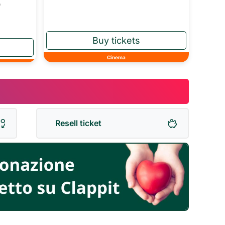
o
Cinema
Resell ticket