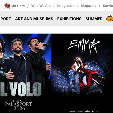
/
/
/
/
Who We Are
Integration
Magazine
Servi
Gift Card
SPORT
ART AND MUSEUMS
EXHIBITIONS
SUMMER