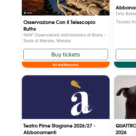
Abboname
Orto Bota
Osservazione Con Il Telescopio
Tickets 
Ruths
INAF Osservatorio Astronomico di Brera -
Sede di Merate, Merate
Art And Museums
Teatro Pime Stagione 2026/27 -
QUATTRO
Abbonamenti
2026