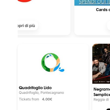
Cards of Culture 
ri di più
Scopri di p
Quadrifoglio Lido
Negrama
Quadrifoglio, Pontecagnano
Semplice
Tickets from
4.00€
Reggia di