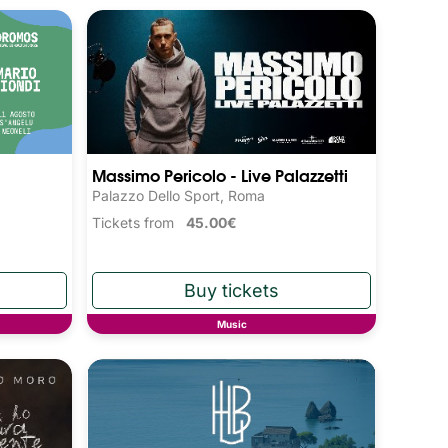
Massimo Pericolo - Live Palazzetti
Palazzo Dello Sport, Roma
Tickets from
45.00€
Music