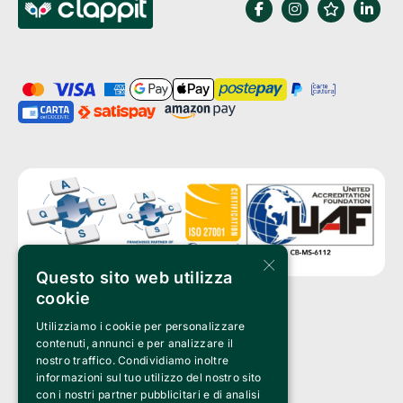
×
Questo sito web utilizza
cookie
Utilizziamo i cookie per personalizzare
Clappit is a trademark of:
Bemils Srl 
contenuti, annunci e per analizzare il
a Socio Unico
nostro traffico. Condividiamo inoltre
Via Fosse Ardeatine, 4 -20092 Cinisello Balsamo (MI)
informazioni sul tuo utilizzo del nostro sito
PI 05589050961
con i nostri partner pubblicitari e di analisi
Iscr. C.C.I.A.A. Milano R.E.A. 1833471