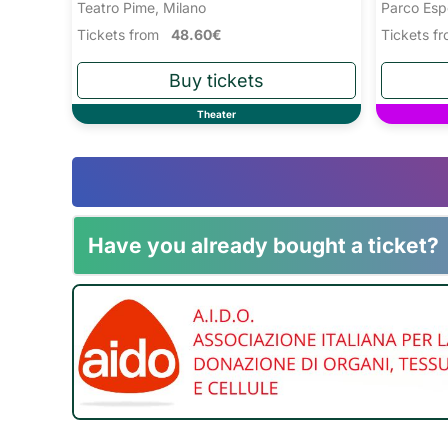
Teatro Pime, Milano
Parco Esp
Tickets from
48.60€
Tickets 
Theater
Have you already bought a ticket?