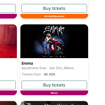
Art And Museums
Emma
Ippodromo Snai - San Siro, Milano
Tickets from
46.00€
Music