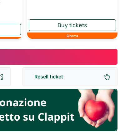
o
Cinema
Resell ticket