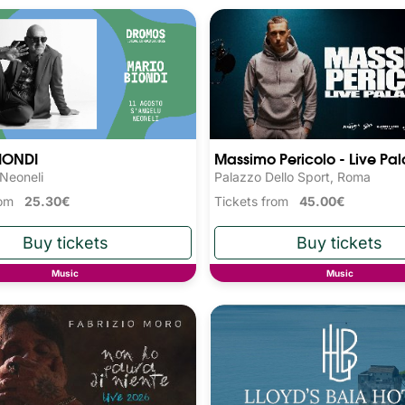
IONDI
Massimo Pericolo - Live Pala
 Neoneli
Palazzo Dello Sport, Roma
from
25.30€
Tickets from
45.00€
Music
Music