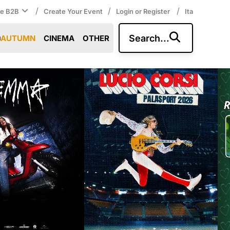
/
/
/
ce B2B
Create Your Event
Login or Register
Ita
Search...
AUTUMN
CINEMA
OTHER