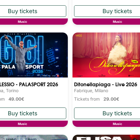
Music
Music
LESSIO - PALASPORT 2026
Ditonellapiaga - Live 2026
na, Torino
Fabrique, Milano
from
49.00€
Tickets from
29.00€
Music
Music