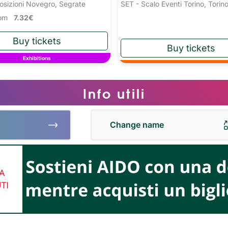
osizioni Novegro, Segrate
SET - Scalo Eventi Torino, Torin
from
7.32€
Exhibitions
Info utili
Change name