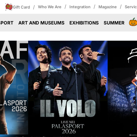
/
/
/
/
Who We Are
Integration
Magazine
Servi
Gift Card
SPORT
ART AND MUSEUMS
EXHIBITIONS
SUMMER