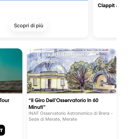
Clappit accepts Satispay 
Corporate Wel
ri di più
Scopri di p
Tour
“Il Giro Dell’Osservatorio In 60
Minuti”
INAF Osservatorio Astronomico di Brera -
Sede di Merate, Merate