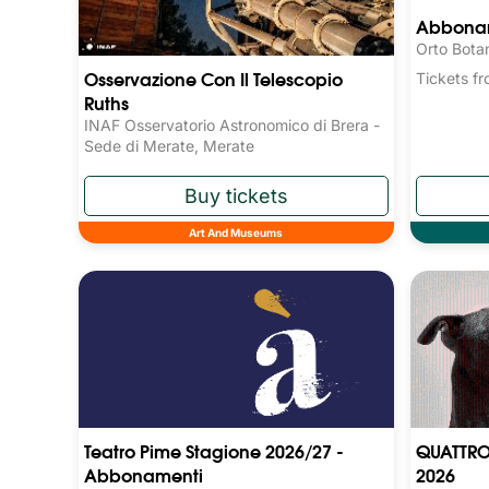
Abboname
Orto Bota
Osservazione Con Il Telescopio
Tickets 
Ruths
INAF Osservatorio Astronomico di Brera -
Sede di Merate, Merate
Art And Museums
Teatro Pime Stagione 2026/27 -
QUATTRO
Abbonamenti
2026