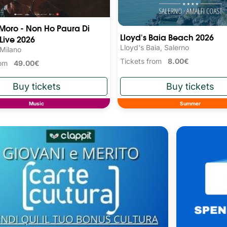
 Moro - Non Ho Paura Di
Lloyd's Baia Beach 2026
 Live 2026
Lloyd's Baia, Salerno
 Milano
Tickets from
8.00€
from
49.00€
Music
Summer