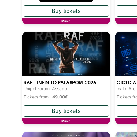
Music
RAF - INFINITO PALASPORT 2026
GIGI D'A
Unipol Forum, Assago
Inalpi Are
Tickets from
49.00€
Tickets 
Music