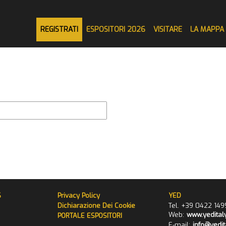
REGISTRATI
ESPOSITORI 2026
VISITARE
LA MAPPA
6
Privacy Policy
YED
Dichiarazione Dei Cookie
Tel. +39 0422 149
Web:
www.yedital
PORTALE ESPOSITORI
E-mail:
info@yedi