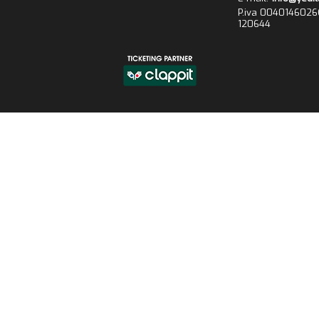
P.iva 0040146026
120644