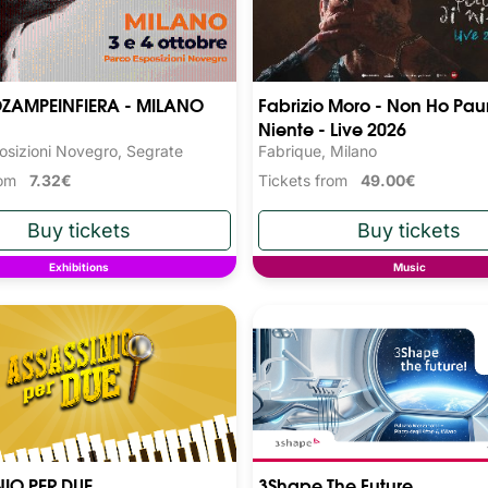
ZAMPEINFIERA - MILANO
Fabrizio Moro - Non Ho Pau
Niente - Live 2026
osizioni Novegro, Segrate
Fabrique, Milano
from
7.32€
Tickets from
49.00€
Exhibitions
Music
NIO PER DUE
3Shape The Future