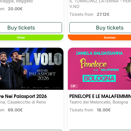
IL TORRICINO, LATERINA - PE
lvaggia, Reggello
V.NO
from
20.00€
Tickets from
27.12€
Other
Summer
ive Nei Palasport 2026
PENELOPE E LE MALAFEMMI
ena, Casalecchio di Reno
Teatro del Meloncello, Bologna
from
69.00€
Tickets from
18.00€