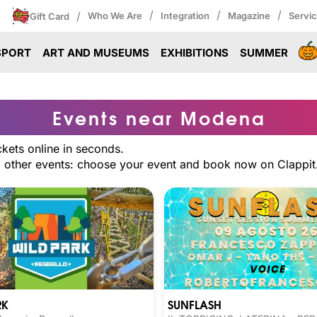
/
/
/
/
Who We Are
Integration
Magazine
Servi
Gift Card
SPORT
ART AND MUSEUMS
EXHIBITIONS
SUMMER
Events near Modena
kets online in seconds.
nd other events: choose your event and book now on Clappit
SUNFLASH
RK