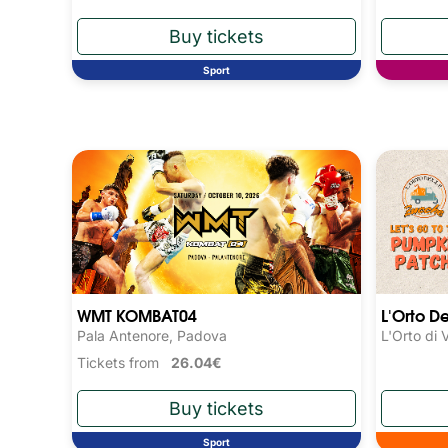
Sport
WMT KOMBAT04
L'Orto D
Pala Antenore, Padova
L'Orto di 
Tickets from
26.04€
Sport