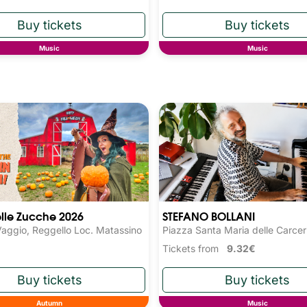
Music
Music
elle Zucche 2026
STEFANO BOLLANI
Vaggio, Reggello Loc. Matassino
Piazza Santa Maria delle Carceri
Tickets from
9.32€
Autumn
Music