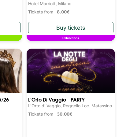
Hotel Marriott, Milano
Tickets from
8.00€
Exhibitions
5/26
L'Orto Di Vaggio - PARTY
L'Orto di Vaggio, Reggello Loc. Matassino
Tickets from
30.00€