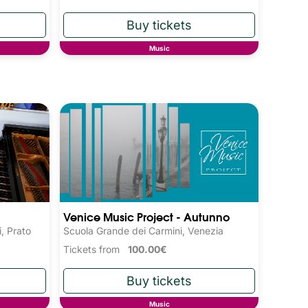
Music
Venice Music Project - Autunno
, Prato
Scuola Grande dei Carmini, Venezia
Tickets from
100.00€
Music