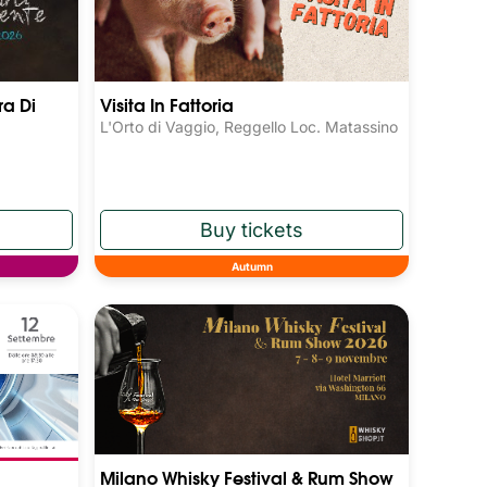
ra Di
Visita In Fattoria
L'Orto di Vaggio, Reggello Loc. Matassino
Autumn
Milano Whisky Festival & Rum Show