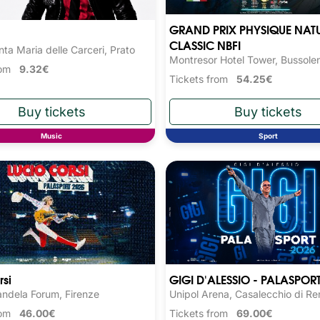
GRAND PRIX PHYSIQUE NAT
CLASSIC NBFI
ta Maria delle Carceri, Prato
Montresor Hotel Tower, Bussole
from
9.32€
Tickets from
54.25€
Music
Sport
rsi
GIGI D'ALESSIO - PALASPOR
ndela Forum, Firenze
Unipol Arena, Casalecchio di Re
from
46.00€
Tickets from
69.00€