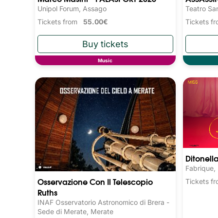
Unipol Forum, Assago
Teatro San
Tickets from
55.00€
Tickets 
Music
Ditonell
Fabrique,
Osservazione Con Il Telescopio
Tickets 
Ruths
INAF Osservatorio Astronomico di Brera -
Sede di Merate, Merate