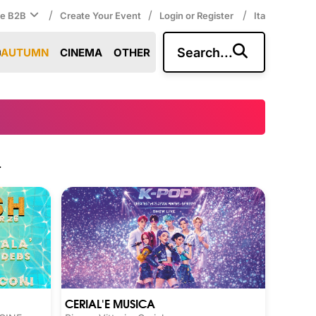
/
/
/
ce B2B
Create Your Event
Login or Register
Ita
Search...
AUTUMN
CINEMA
OTHER
.
CERIAL'E MUSICA