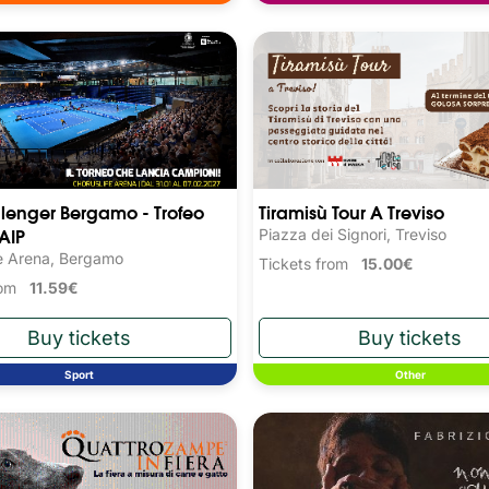
lenger Bergamo - Trofeo
Tiramisù Tour A Treviso
FAIP
Piazza dei Signori, Treviso
e Arena, Bergamo
Tickets from
15.00€
from
11.59€
Sport
Other