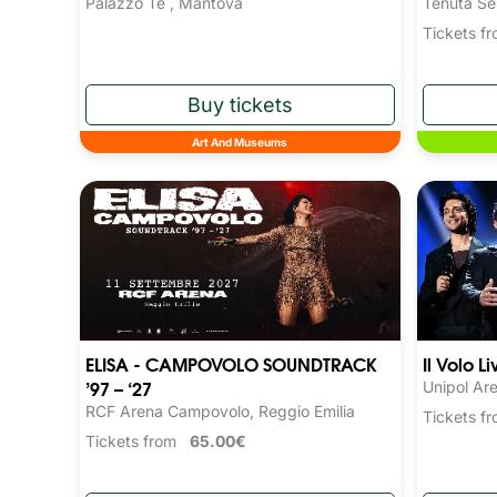
Palazzo Te , Mantova
Tenuta Se
Tickets 
Art And Museums
ELISA - CAMPOVOLO SOUNDTRACK
Il Volo L
’97 – ‘27
Unipol Ar
RCF Arena Campovolo, Reggio Emilia
Tickets 
Tickets from
65.00€