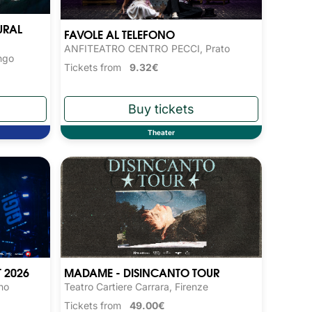
URAL
FAVOLE AL TELEFONO
ANFITEATRO CENTRO PECCI, Prato
ngo
Tickets from
9.32€
Theater
T 2026
MADAME - DISINCANTO TOUR
no
Teatro Cartiere Carrara, Firenze
Tickets from
49.00€