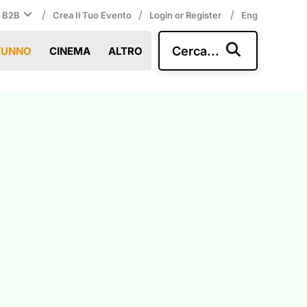
/
/
/
i B2B
Crea Il Tuo Evento
Login or Register
Eng
Cerca...
TUNNO
CINEMA
ALTRO