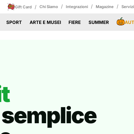
/
/
/
/
Chi Siamo
Integrazioni
Magazine
Serviz
Gift Card
AU
SPORT
ARTE E MUSEI
FIERE
SUMMER
t
ù semplice