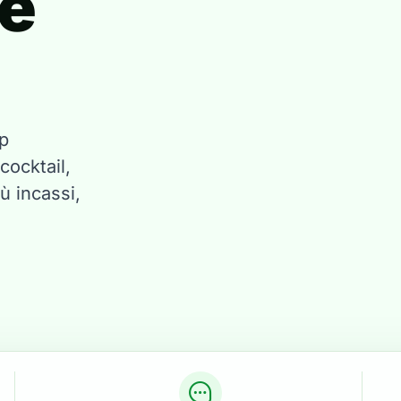
e 
p 
 cocktail,
ù incassi,