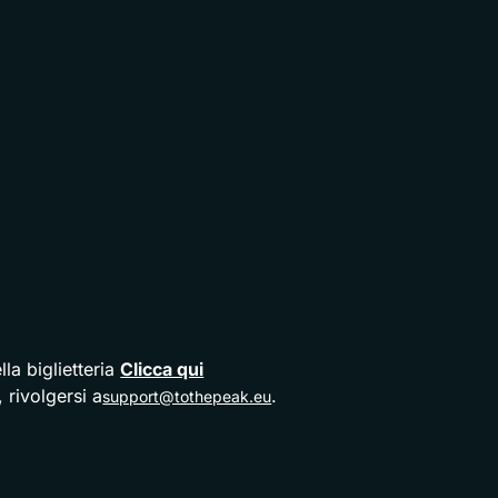
la biglietteria
Clicca qui
 rivolgersi a
.
support@tothepeak.eu