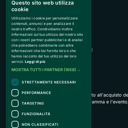
Questo sito web utilizza
cookie
Utilizziamo i cookie per personalizzare
contenuti, annunci e per analizzare il
nostro traffico. Condividiamo inoltre
informazioni sul tuo utilizzo del nostro sito
Peakstart Solutions Srl
con i nostri partner pubblicitari e di analisi
Strada de Sen Jan 21, San
che potrebbero combinarle con altre
Giovanni di Fassa, 38036 (TN) 
informazioni che hai fornito loro o che
hanno raccolto dal tuo utilizzo dei loro
VAT IT02740890229
servizi.
Leggi di più
peakstartsolutions@pecodc.it
MOSTRA TUTTI I PARTNER
(1658) →
STRETTAMENTE NECESSARI
CONTATTI
PERFORMANCE
Per informazioni e supporto all'acquisto del
Per informazioni sul programma e l'evento,
TARGETING
Dichiarazione di accessibilità
FUNZIONALITÀ
NON CLASSIFICATI