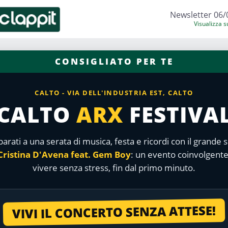
Newsletter 06/
Visualizza 
CONSIGLIATO PER TE
CALTO - VIA DELL'INDUSTRIA EST, CALTO
CALTO
ARX
FESTIVA
arati a una serata di musica, festa e ricordi con il grande
Cristina D'Avena feat. Gem Boy
: un evento coinvolgente
vivere senza stress, fin dal primo minuto.
VIVI IL CONCERTO SENZA ATTESE!