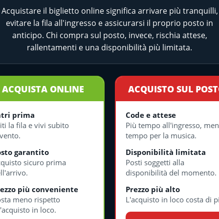
Acquistare il biglietto online significa arrivare più tranquilli,
evitare la fila all'ingresso e assicurarsi il proprio posto in
anticipo. Chi compra sul posto, invece, rischia attese,
rallentamenti e una disponibilità più limitata.
ACQUISTA ONLINE
ACQUISTO SUL POS
tri prima
Code e attese
iti la fila e vivi subito
Più tempo all'ingresso, me
evento.
tempo per la musica.
sto garantito
Disponibilità limitata
quisto sicuro prima
Posti soggetti alla
ll'arrivo.
disponibilità del momento.
ezzo più conveniente
Prezzo più alto
sta meno rispetto
L'acquisto in loco costa di p
l'acquisto in loco.