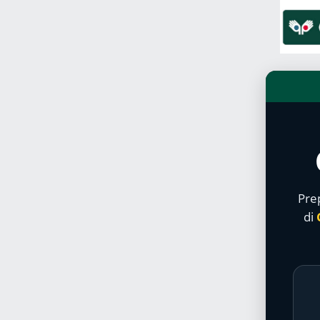
Prep
di