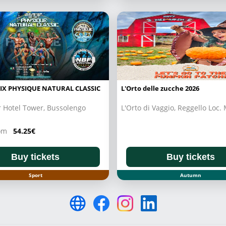
IX PHYSIQUE NATURAL CLASSIC
L'Orto delle zucche 2026
 Hotel Tower, Bussolengo
L'Orto di Vaggio, Reggello Loc.
from
54.25€
Buy tickets
Buy tickets
Sport
Autumn