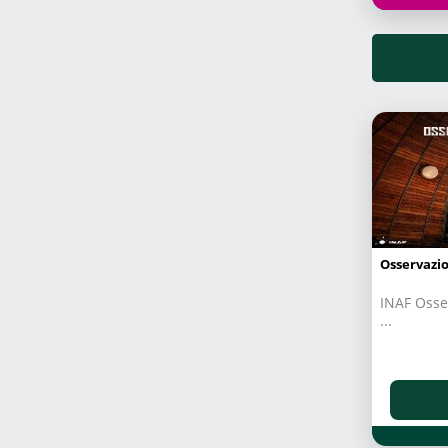
Osservazio
INAF Osse
...