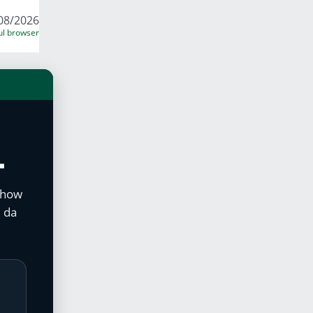
08/2026
sul browser
L
 show
 da