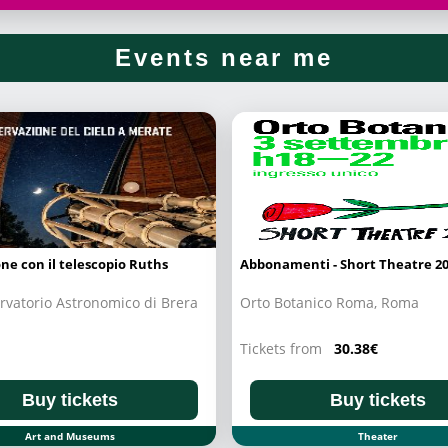
Events near me
ne con il telescopio Ruths
Abbonamenti - Short Theatre 2
rvatorio Astronomico di Brera
Orto Botanico Roma, Roma
Tickets from
30.38€
Buy tickets
Buy tickets
Art and Museums
Theater