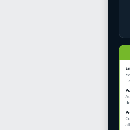
En
Ev
l'
Po
Ac
de
Pr
Co
al