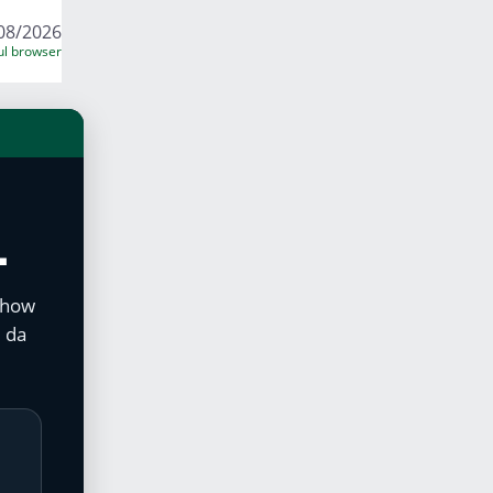
08/2026
sul browser
L
 show
 da