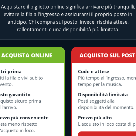
Acquistare il biglietto online significa arrivare più tranquilli,
evitare la fila all'ingresso e assicurarsi il proprio posto in
anticipo. Chi compra sul posto, invece, rischia attese,
rallentamenti e una disponibilità più limitata.
ACQUISTA ONLINE
ACQUISTO SUL POS
tri prima
Code e attese
iti la fila e vivi subito
Più tempo all'ingresso, me
evento.
tempo per la musica.
sto garantito
Disponibilità limitata
quisto sicuro prima
Posti soggetti alla
ll'arrivo.
disponibilità del momento.
ezzo più conveniente
Prezzo più alto
sta meno rispetto
L'acquisto in loco costa di p
l'acquisto in loco.