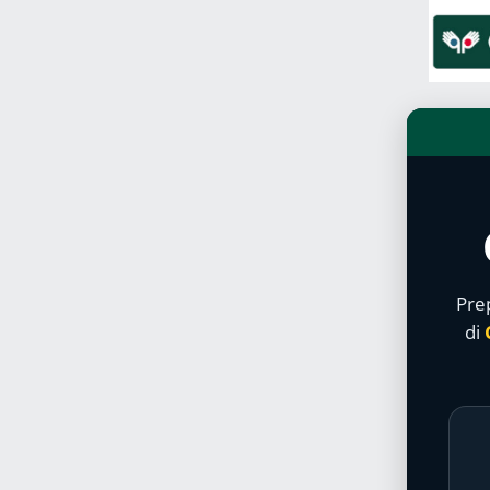
Prep
di