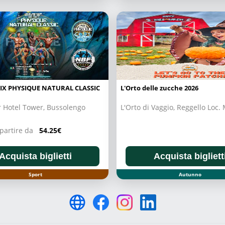
IX PHYSIQUE NATURAL CLASSIC
L'Orto delle zucche 2026
 Hotel Tower, Bussolengo
L'Orto di Vaggio, Reggello Loc.
a partire da
54.25€
Acquista biglietti
Acquista bigliett
Sport
Autunno