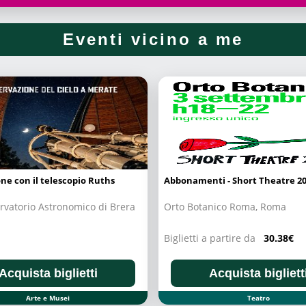
Eventi vicino a me
ne con il telescopio Ruths
Abbonamenti - Short Theatre 2
rvatorio Astronomico di Brera
Orto Botanico Roma, Roma
Biglietti a partire da
30.38€
Acquista biglietti
Acquista bigliett
Arte e Musei
Teatro