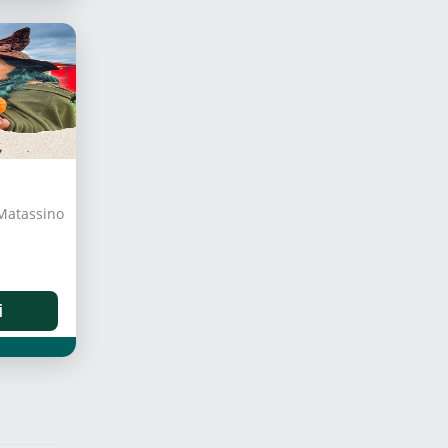
 Matassino
i