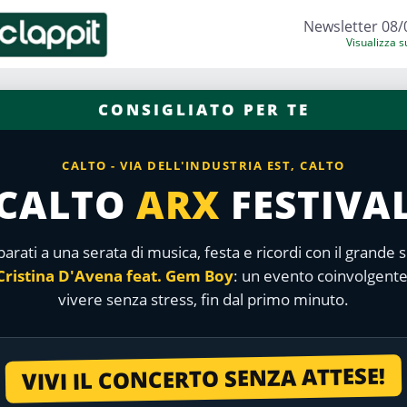
Newsletter 08/
Visualizza 
CONSIGLIATO PER TE
CALTO - VIA DELL'INDUSTRIA EST, CALTO
CALTO
ARX
FESTIVA
arati a una serata di musica, festa e ricordi con il grande
Cristina D'Avena feat. Gem Boy
: un evento coinvolgente
vivere senza stress, fin dal primo minuto.
VIVI IL CONCERTO SENZA ATTESE!