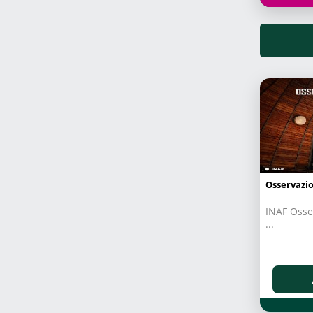
Osservazio
INAF Osse
...