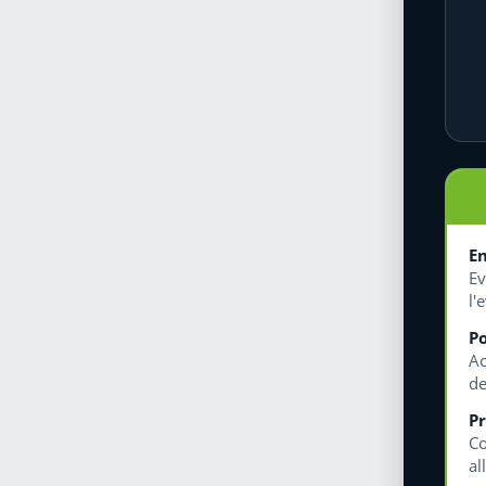
En
Ev
l'
Po
Ac
de
Pr
Co
al