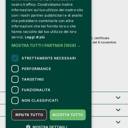
a Socio Unico
nostro traffico. Condividiamo inoltre
Via Fosse Ardeatine, 4 -20092 Cinisello Balsamo (MI)
informazioni sul tuo utilizzo del nostro sito
PI 05589050961
con i nostri partner pubblicitari e di analisi
Iscr. C.C.I.A.A. Milano R.E.A. 1833471
© 2010-2025 Bemils Srl - Tutti i diritti riservati
che potrebbero combinarle con altre
informazioni che hai fornito loro o che
Credits: 
hanno raccolto dal tuo utilizzo dei loro
servizi.
Leggi di più
Clappit è basato sulla piattaforma di biglietteria Belive 6.2, certificata
dall’Agenzia delle Entrate con protocollo n. 2025/445474 del 6 novembre
MOSTRA TUTTI I PARTNER
(1658) →
2025.
Su Clappit i tuoi acquisti ed i tuoi dati
STRETTAMENTE NECESSARI
sono sicuri e protetti da un certificato SSL
con crittografia a 128 bit.
PERFORMANCE
TARGETING
FUNZIONALITÀ
Clappit
NON CLASSIFICATI
Help center
RIFIUTA TUTTO
ACCETTA TUTTO
Servizi B2B
MOSTRA DETTAGLI