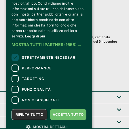
a Socio Unico
nostro traffico. Condividiamo inoltre
Via Fosse Ardeatine, 4 -20092 Cinisello Balsamo (MI)
informazioni sul tuo utilizzo del nostro sito
PI 05589050961
con i nostri partner pubblicitari e di analisi
Iscr. C.C.I.A.A. Milano R.E.A. 1833471
© 2010-2025 Bemils Srl - Tutti i diritti riservati
che potrebbero combinarle con altre
informazioni che hai fornito loro o che
Credits: 
hanno raccolto dal tuo utilizzo dei loro
servizi.
Leggi di più
Clappit è basato sulla piattaforma di biglietteria Belive 6.2, certificata
dall’Agenzia delle Entrate con protocollo n. 2025/445474 del 6 novembre
MOSTRA TUTTI I PARTNER
(1658) →
2025.
Su Clappit i tuoi acquisti ed i tuoi dati
STRETTAMENTE NECESSARI
sono sicuri e protetti da un certificato SSL
con crittografia a 128 bit.
PERFORMANCE
TARGETING
FUNZIONALITÀ
Clappit
NON CLASSIFICATI
Help center
RIFIUTA TUTTO
ACCETTA TUTTO
Servizi B2B
MOSTRA DETTAGLI