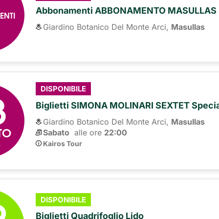
Abbonamenti ABBONAMENTO MASULLAS 
ENTI
Giardino Botanico Del Monte Arci,
Masullas
8
DISPONIBILE
Biglietti SIMONA MOLINARI SEXTET Spec
Giardino Botanico Del Monte Arci,
Masullas
TO
Sabato
alle ore 
22:00
6
Kairos Tour
9
DISPONIBILE
Biglietti Quadrifoglio Lido