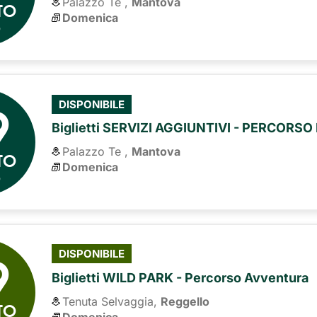
Palazzo Te ,
Mantova
TO
Domenica
6
9
DISPONIBILE
Biglietti SERVIZI AGGIUNTIVI - PERCORS
Palazzo Te ,
Mantova
TO
Domenica
6
9
DISPONIBILE
Biglietti WILD PARK - Percorso Avventura
Tenuta Selvaggia,
Reggello
TO
Domenica