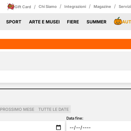
/
/
/
/
Chi Siamo
Integrazioni
Magazine
Serviz
Gift Card
AU
SPORT
ARTE E MUSEI
FIERE
SUMMER
PROSSIMO MESE
TUTTE LE DATE
Data fine: