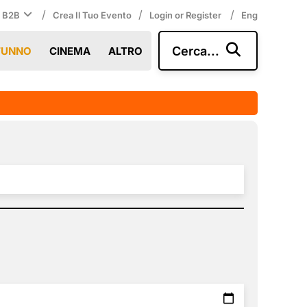
/
/
/
i B2B
Crea Il Tuo Evento
Login or Register
Eng
Cerca...
TUNNO
CINEMA
ALTRO