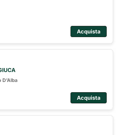
Acquista
 GIUCA
o D’Alba
Acquista