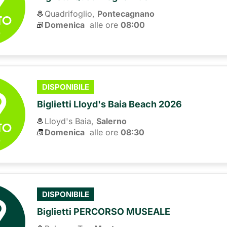
Quadrifoglio,
Pontecagnano
TO
Domenica
alle ore 
08:00
6
9
DISPONIBILE
Biglietti Lloyd's Baia Beach 2026
Lloyd's Baia,
Salerno
TO
Domenica
alle ore 
08:30
6
9
DISPONIBILE
Biglietti PERCORSO MUSEALE