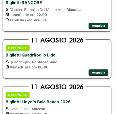
Biglietti RANCORE
Giardino Botanico Del Monte Arci,
Masullas
Lunedì
alle ore 
22:00
Tarek da colorare live
Acquista
11
AGOSTO
2026
DISPONIBILE
Biglietti Quadrifoglio Lido
Quadrifoglio,
Pontecagnano
Martedì
alle ore 
08:00
Acquista
11
AGOSTO
2026
DISPONIBILE
Biglietti Lloyd's Baia Beach 2026
Lloyd's Baia,
Salerno
Martedì
alle ore 
08:30