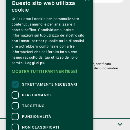
Questo sito web utilizza
cookie
Utilizziamo i cookie per personalizzare
Clappit è un marchio di proprietà di:
Bemils Srl 
contenuti, annunci e per analizzare il
a Socio Unico
nostro traffico. Condividiamo inoltre
Via Fosse Ardeatine, 4 -20092 Cinisello Balsamo (MI)
informazioni sul tuo utilizzo del nostro sito
PI 05589050961
con i nostri partner pubblicitari e di analisi
Iscr. C.C.I.A.A. Milano R.E.A. 1833471
© 2010-2025 Bemils Srl - Tutti i diritti riservati
che potrebbero combinarle con altre
informazioni che hai fornito loro o che
Credits: 
hanno raccolto dal tuo utilizzo dei loro
servizi.
Leggi di più
Clappit è basato sulla piattaforma di biglietteria Belive 6.2, certificata
dall’Agenzia delle Entrate con protocollo n. 2025/445474 del 6 novembre
MOSTRA TUTTI I PARTNER
(1658) →
2025.
Su Clappit i tuoi acquisti ed i tuoi dati
STRETTAMENTE NECESSARI
sono sicuri e protetti da un certificato SSL
con crittografia a 128 bit.
PERFORMANCE
TARGETING
FUNZIONALITÀ
Clappit
NON CLASSIFICATI