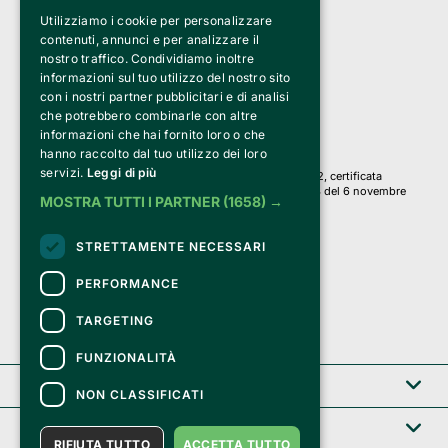
Utilizziamo i cookie per personalizzare
Clappit è un marchio di proprietà di:
Bemils Srl 
contenuti, annunci e per analizzare il
a Socio Unico
nostro traffico. Condividiamo inoltre
Via Fosse Ardeatine, 4 -20092 Cinisello Balsamo (MI)
informazioni sul tuo utilizzo del nostro sito
PI 05589050961
con i nostri partner pubblicitari e di analisi
Iscr. C.C.I.A.A. Milano R.E.A. 1833471
© 2010-2025 Bemils Srl - Tutti i diritti riservati
che potrebbero combinarle con altre
informazioni che hai fornito loro o che
Credits: 
hanno raccolto dal tuo utilizzo dei loro
servizi.
Leggi di più
Clappit è basato sulla piattaforma di biglietteria Belive 6.2, certificata
dall’Agenzia delle Entrate con protocollo n. 2025/445474 del 6 novembre
MOSTRA TUTTI I PARTNER
(1658) →
2025.
Su Clappit i tuoi acquisti ed i tuoi dati
STRETTAMENTE NECESSARI
sono sicuri e protetti da un certificato SSL
con crittografia a 128 bit.
PERFORMANCE
TARGETING
FUNZIONALITÀ
Clappit
NON CLASSIFICATI
Help center
RIFIUTA TUTTO
ACCETTA TUTTO