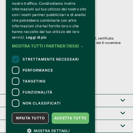
a Socio Unico
nostro traffico. Condividiamo inoltre
Via Fosse Ardeatine, 4 -20092 Cinisello Balsamo (MI)
informazioni sul tuo utilizzo del nostro sito
PI 05589050961
con i nostri partner pubblicitari e di analisi
Iscr. C.C.I.A.A. Milano R.E.A. 1833471
© 2010-2025 Bemils Srl - Tutti i diritti riservati
che potrebbero combinarle con altre
informazioni che hai fornito loro o che
Credits: 
hanno raccolto dal tuo utilizzo dei loro
servizi.
Leggi di più
Clappit è basato sulla piattaforma di biglietteria Belive 6.2, certificata
dall’Agenzia delle Entrate con protocollo n. 2025/445474 del 6 novembre
MOSTRA TUTTI I PARTNER
(1658) →
2025.
Su Clappit i tuoi acquisti ed i tuoi dati
STRETTAMENTE NECESSARI
sono sicuri e protetti da un certificato SSL
con crittografia a 128 bit.
PERFORMANCE
TARGETING
FUNZIONALITÀ
Clappit
NON CLASSIFICATI
Help center
RIFIUTA TUTTO
ACCETTA TUTTO
Servizi B2B
MOSTRA DETTAGLI