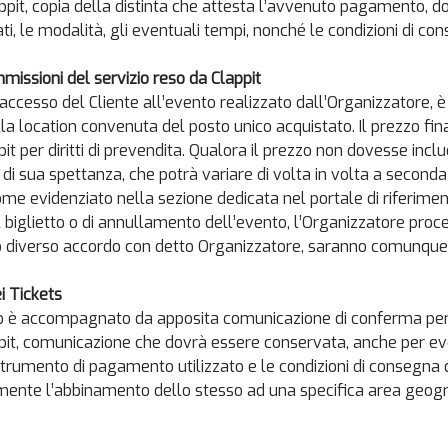
lappit, copia della distinta che attesta l’avvenuto pagamento, 
, le modalità, gli eventuali tempi, nonché le condizioni di consegn
ommissioni del servizio reso da Clappit
er l’accesso del Cliente all’evento realizzato dall’Organizzatore, 
a location convenuta del posto unico acquistato. Il prezzo final
 per diritti di prevendita. Qualora il prezzo non dovesse inclu
 di sua spettanza, che potrà variare di volta in volta a second
come evidenziato nella sezione dedicata nel portale di riferime
 biglietto o di annullamento dell’evento, l’Organizzatore proce
vo diverso accordo con detto Organizzatore, saranno comunque d
ei Tickets
to è accompagnato da apposita comunicazione di conferma per e-
pit, comunicazione che dovrà essere conservata, anche per even
 strumento di pagamento utilizzato e le condizioni di consegna de
nte l’abbinamento dello stesso ad una specifica area geograf