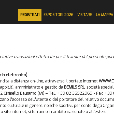
REGISTRATI
ESPOSITORI 2026
VISITARE
LA MAPPA
relative transazioni effettuate per il tramite del presente por
io elettronico)
ndita a distanza on-line, attraverso il portale internet
WWW.CL
appit.it), amministrato e gestito da
BEMILS SRL
, società specia
0092 Cinisello Balsamo (MI) – Tel. + 39 02 36522969 - Fax + 39
orizzano l’accesso dell’utente o del portatore del relativo docum
nto culturale in genere, nonché sportivi, per conto degli Organiz
sito internet, si terranno in ambito nazionale o all’estero.