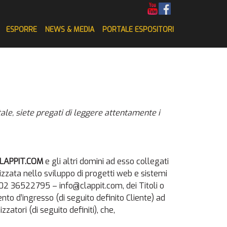
ESPORRE
NEWS & MEDIA
PORTALE ESPOSITORI
tale, siete pregati di leggere attentamente i
APPIT.COM
e gli altri domini ad esso collegati 
lizzata nello sviluppo di progetti web e sistemi
 02 36522795 – info@clappit.com, dei Titoli o
ento d’ingresso (di seguito definito Cliente) ad
zatori (di seguito definiti), che,