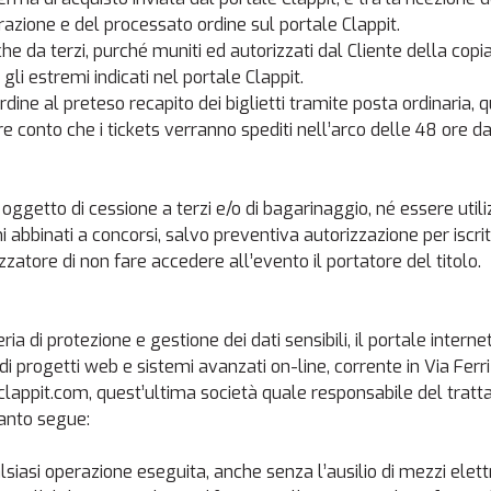
zione e del processato ordine sul portale Clappit.
che da terzi, purché muniti ed autorizzati dal Cliente della co
li estremi indicati nel portale Clappit.
dine al preteso recapito dei biglietti tramite posta ordinaria,
re conto che i tickets verranno spediti nell’arco delle 48 ore d
oggetto di cessione a terzi e/o di bagarinaggio, né essere utiliz
abbinati a concorsi, salvo preventiva autorizzazione per iscrit
zzatore di non fare accedere all’evento il portatore del titolo.
ateria di protezione e gestione dei dati sensibili, il portale i
di progetti web e sistemi avanzati on-line, corrente in Via Ferr
it.com, quest’ultima società quale responsabile del trattamen
uanto segue:
lsiasi operazione eseguita, anche senza l’ausilio di mezzi elettro