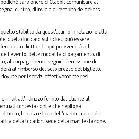
dopodiché sarà onere di Clappit comunicare al
a, di ritiro, di invio e di recapito dei tickets.
è quello stabilito da quest’ultimo in relazione alla
e, quello indicato sul ticket, può essere
dere detto diritto, Clappit provvederà ad
a dell’evento, delle modalità di pagamento, di
nto, al cui pagamento seguirà l’emissione di
derà al rimborso del solo prezzo del biglietto,
ovute per i servizi effettivamente resi.
mail all’indirizzo fornito dal Cliente al
tuali contestazioni, e che riepiloga
l titolo, la data e l’ora dell’evento, nonché il
ica della location, sede della manifestazione.