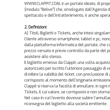
WWW.CLAPPIT.COM, è un portale ideato, di propri
(modulo “Belive”) che, omologato dall’Agenzia del
spettacolo e dell’intrattenimento, è anche operati
2. Definizioni
A) Titoli, Biglietti o Tickets, anche intesi singo
Cliente attraverso smartphone, tablet e pc, nonc
dalla piattaforma informatica del portale, che c
prezzo versato e previo controllo da parte del p
assistere allo stesso.
Il biglietto emesso da Clappit, una volta acquist
autorizzato per iscritto l’ulteriore passaggio di 
di inibire la validità del ticket, con preclusione
corrisposto al momento dell’originaria emissione 
Clappit si riserva la facoltà di annullare, in ogn
Tickets, il cui valore, se corrisposto e non storn
Nel caso in cui l’evento dovesse subire l’annull
riconsegna del biglietto alla società emittente.