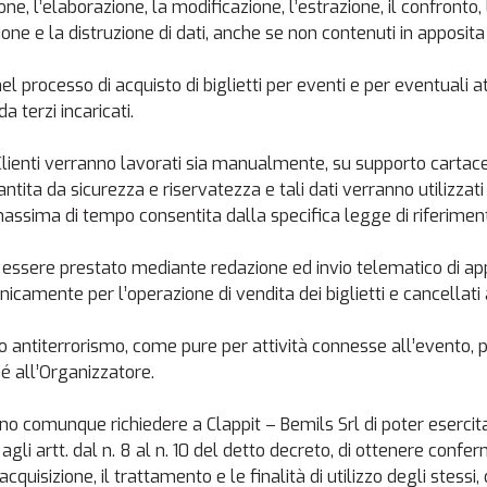
e, l’elaborazione, la modificazione, l’estrazione, il confronto, l’
zione e la distruzione di dati, anche se non contenuti in apposita
el processo di acquisto di biglietti per eventi e per eventuali at
a terzi incaricati.
ai Clienti verranno lavorati sia manualmente, su supporto cart
ntita da sicurezza e riservatezza e tali dati verranno utilizzati 
a massima di tempo consentita dalla specifica legge di riferimen
 essere prestato mediante redazione ed invio telematico di app
 unicamente per l’operazione di vendita dei biglietti e cancellati
e e/o antiterrorismo, come pure per attività connesse all’event
hé all’Organizzatore.
ranno comunque richiedere a Clappit – Bemils Srl di poter esercitare
i agli artt. dal n. 8 al n. 10 del detto decreto, di ottenere con
acquisizione, il trattamento e le finalità di utilizzo degli stessi,