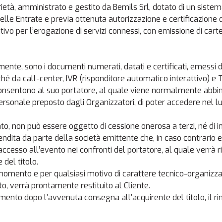
età, amministrato e gestito da Bemils Srl, dotato di un sistem
le Entrate e previa ottenuta autorizzazione e certificazione da
vo per l’erogazione di servizi connessi, con emissione di carte 
larmente, sono i documenti numerati, datati e certificati, emessi
hé da call-center, IVR (risponditore automatico interattivo) e 
onsentono al suo portatore, al quale viene normalmente abbina
ersonale preposto dagli Organizzatori, di poter accedere nel lu
ato, non può essere oggetto di cessione onerosa a terzi, né di 
vendita da parte della società emittente che, in caso contrario e
 di accesso all’evento nei confronti del portatore, al quale verr
del titolo.
i momento e per qualsiasi motivo di carattere tecnico-organizzativ
ato, verrà prontamente restituito al Cliente.
amento dopo l’avvenuta consegna all’acquirente del titolo, il 