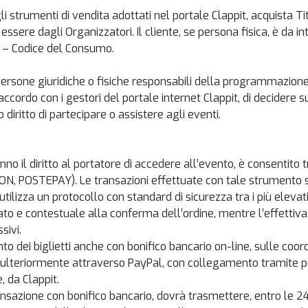
li strumenti di vendita adottati nel portale Clappit, acquista Tito
 essere dagli Organizzatori. Il cliente, se persona fisica, è da
5 – Codice del Consumo.
rsone giuridiche o fisiche responsabili della programmazione, 
ccordo con i gestori del portale internet Clappit, di decidere s
iritto di partecipare o assistere agli eventi.
anno il diritto al portatore di accedere all’evento, è consentito 
 POSTEPAY). Le transazioni effettuate con tale strumento so
utilizza un protocollo con standard di sicurezza tra i più elevat
o e contestuale alla conferma dell’ordine, mentre l’effettiva
sivi.
o dei biglietti anche con bonifico bancario on-line, sulle coord
to ulteriormente attraverso PayPal, con collegamento tramite 
, da Clappit.
transazione con bonifico bancario, dovrà trasmettere, entro le 