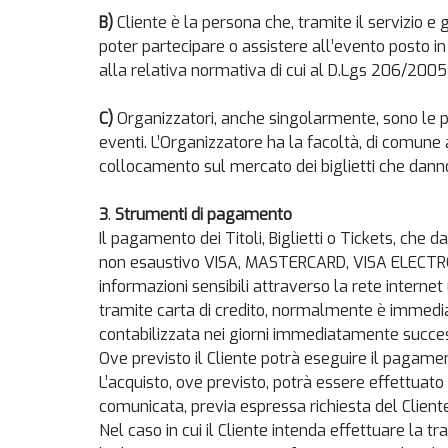
B)
Cliente è la persona che, tramite il servizio e g
poter partecipare o assistere all’evento posto in
alla relativa normativa di cui al D.Lgs 206/200
C)
Organizzatori, anche singolarmente, sono le pe
eventi. L’Organizzatore ha la facoltà, di comune a
collocamento sul mercato dei biglietti che danno d
3
.
Strumenti di pagamento
Il pagamento dei Titoli, Biglietti o Tickets, che d
non esaustivo VISA, MASTERCARD, VISA ELECTRON,
informazioni sensibili attraverso la rete internet 
tramite carta di credito, normalmente è immediat
contabilizzata nei giorni immediatamente succes
Ove previsto il Cliente potrà eseguire il pagament
L’acquisto, ove previsto, potrà essere effettua
comunicata, previa espressa richiesta del Cliente
Nel caso in cui il Cliente intenda effettuare la 