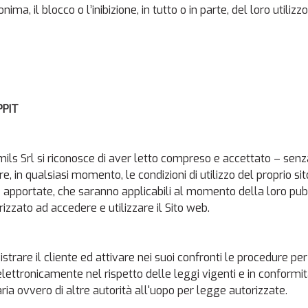
ma, il blocco o l’inibizione, in tutto o in parte, del loro utilizz
PPIT
mils Srl si riconosce di aver letto compreso e accettato – senza 
care, in qualsiasi momento, le condizioni di utilizzo del proprio
 apportate, che saranno applicabili al momento della loro pubb
izzato ad accedere e utilizzare il Sito web.
egistrare il cliente ed attivare nei suoi confronti le procedure pe
 elettronicamente nel rispetto delle leggi vigenti e in conformi
iaria ovvero di altre autorità all'uopo per legge autorizzate.