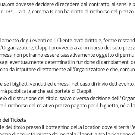
qualora dovesse decidere di recedere dal contratto, ai sensi e p
. 185 – art. 7, comma B, non ha diritto al rimborso del prezzo d
lamento degli eventi ed il Cliente avrà diritto e, ferme rest
Organizzatore, Clappit provvederà al rimborso del solo prezzo d
i emessi non potranno essere tassativamente oggetto di permuta
agi eventualmente determinati in funzione di cambiamenti degli 
, sono da imputare direttamente all’Organizzatore e che, comun
 se i biglietti venduti ed emessi, nel caso di rinvio dell’evento,
rrà pubblicata anche sul portale di Clappit.
/o di distruzione del titolo, salvo diversa decisione dell’ Orga
e il rimborso del relativo prezzo pagato per il biglietto, né all
 o dei Tickets
ale del titolo presso il botteghino della location dove si terrà l
ma di acquisto inviata dal portale Clappit, e tra la ricezione de