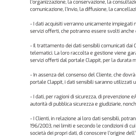
l’organizzazione, la conservazione, la consultazion
comunicazione, l’invio, la diffusione, la cancella
- I dati acquisiti verranno unicamente impiegati n
servizi offerti, che potranno essere svolti anche d
- Il trattamento dei dati sensibili comunicati d
telematici. La loro raccolta e gestione viene gara
servizi offerti dal portale Clappit, per la durat
- In assenza del consenso del Cliente, che dovrà
portale Clappit, i dati sensibili saranno utilizzati
- I dati, per ragioni di sicurezza, di prevenzion
autorità di pubblica sicurezza e giudiziarie, nonc
- I Clienti, in relazione ai loro dati sensibili, pot
196/2003, nei limiti e secondo le condizioni di cu
società dei propri dati, di conoscere l’origine dell’