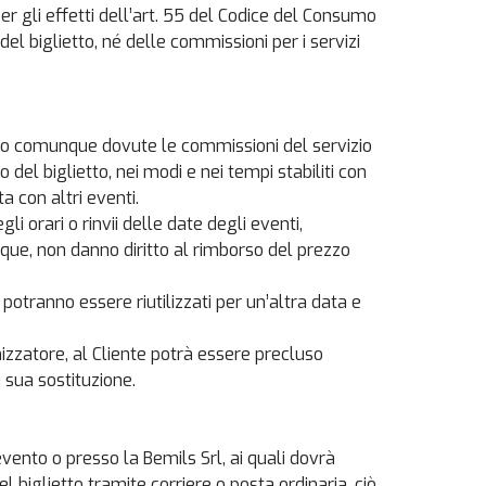
er gli effetti dell’art. 55 del Codice del Consumo
el biglietto, né delle commissioni per i servizi
ando comunque dovute le commissioni del servizio
el biglietto, nei modi e nei tempi stabiliti con
 con altri eventi.
orari o rinvii delle date degli eventi,
que, non danno diritto al rimborso del prezzo
 potranno essere riutilizzati per un’altra data e
nizzatore, al Cliente potrà essere precluso
a sua sostituzione.
’evento o presso la Bemils Srl, ai quali dovrà
l biglietto tramite corriere o posta ordinaria, ciò