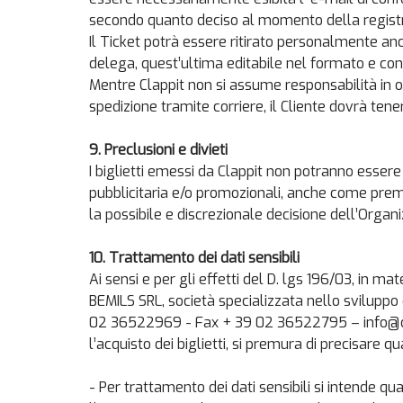
secondo quanto deciso al momento della registra
Il Ticket potrà essere ritirato personalmente an
delega, quest’ultima editabile nel formato e con g
Mentre Clappit non si assume responsabilità in or
spedizione tramite corriere, il Cliente dovrà tene
9. Preclusioni e divieti
I biglietti emessi da Clappit non potranno essere 
pubblicitaria e/o promozionali, anche come premi 
la possibile e discrezionale decisione dell’Organi
10. Trattamento dei dati sensibili
Ai sensi e per gli effetti del D. lgs 196/03, in m
BEMILS SRL, società specializzata nello sviluppo 
02 36522969 - Fax + 39 02 36522795 – info@clapp
l’acquisto dei biglietti, si premura di precisare q
- Per trattamento dei dati sensibili si intende qua