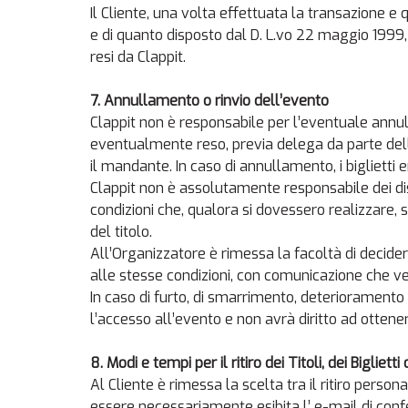
Il Cliente, una volta effettuata la transazione e 
e di quanto disposto dal D. L.vo 22 maggio 1999, n
resi da Clappit.
7. Annullamento o rinvio dell’evento
Clappit non è responsabile per l’eventuale annul
eventualmente reso, previa delega da parte dell’
il mandante. In caso di annullamento, i bigliett
Clappit non è assolutamente responsabile dei dis
condizioni che, qualora si dovessero realizzare
del titolo.
All’Organizzatore è rimessa la facoltà di decidere
alle stesse condizioni, con comunicazione che ve
In caso di furto, di smarrimento, deterioramento e
l’accesso all’evento e non avrà diritto ad ottener
8.
Modi e tempi per il ritiro dei Titoli, dei Biglietti
Al Cliente è rimessa la scelta tra il ritiro person
essere necessariamente esibita l’ e-mail di confer