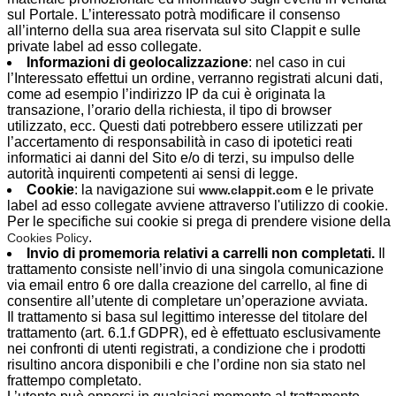
sul Portale. L’interessato potrà modificare il consenso
all’interno della sua area riservata sul sito Clappit e sulle
private label ad esso collegate.
Informazioni di geolocalizzazione
: nel caso in cui
l’Interessato effettui un ordine, verranno registrati alcuni dati,
come ad esempio l’indirizzo IP da cui è originata la
transazione, l’orario della richiesta, il tipo di browser
utilizzato, ecc. Questi dati potrebbero essere utilizzati per
l’accertamento di responsabilità in caso di ipotetici reati
informatici ai danni del Sito e/o di terzi, su impulso delle
autorità inquirenti competenti ai sensi di legge.
Cookie
: la navigazione sui
e le private 
www.clappit.com
label ad esso collegate avviene attraverso l'utilizzo di cookie.
Per le specifiche sui cookie si prega di prendere visione della
.
Cookies Policy
Invio di promemoria relativi a carrelli non completati.
Il 
trattamento consiste nell’invio di una singola comunicazione
via email entro 6 ore dalla creazione del carrello, al fine di
consentire all’utente di completare un’operazione avviata.
Il trattamento si basa sul legittimo interesse del titolare del
trattamento (art. 6.1.f GDPR), ed è effettuato esclusivamente
nei confronti di utenti registrati, a condizione che i prodotti
risultino ancora disponibili e che l’ordine non sia stato nel
frattempo completato.