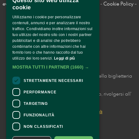
Questo sito web utilizza
eventi@altalangadocg.com
– 
Privacy Policy
- 
Cookie Policy
– 
cookie
P.I. 01292550058
Utilizziamo i cookie per personalizzare
contenuti, annunci e per analizzare il nostro
traffico. Condividiamo inoltre informazioni sul
tuo utilizzo del nostro sito con i nostri partner
pubblicitari e di analisi che potrebbero
combinarle con altre informazioni che hai
fornito loro o che hanno raccolto dal tuo
utilizzo dei loro servizi.
Leggi di più
CONTATTI
MOSTRA TUTTI I PARTNER
(1660) →
Per informazioni e supporto all'acquisto della biglietteria
STRETTAMENTE NECESSARI
Clicca qui
PERFORMANCE
Per informazioni sul programma e l'evento, rivolgersi all'
organizzatore
.
TARGETING
Dichiarazione di accessibilità
FUNZIONALITÀ
NON CLASSIFICATI