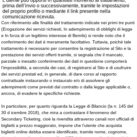
L’utente può opporsi in qualsiasi momento al trattamento,
prima dell’invio o successivamente, tramite le impostazioni
del proprio profilo o mediante il link presente nella
comunicazione ricevuta.
Con riferimento alle finalità del trattamento indicate nei primi tre punti
(Erogazione dei servizi richiesti, In adempimento di obblighi di legge
e In forza di un legittimo interesse di Bemils) si rende noto che il
conferimento dei dati è meramente facoltativo. Tuttavia, poiché tale
trattamento è necessario per consentire la registrazione al Sito e la
prestazione dei servizi offerti tramite, si segnala che il mancato,
parziale o inesatto conferimento dei dati in questione comporterà
l’impossibilità, a seconda dei casi, di registrarsi al Sito e di usufruire
dei servizi prestati ed, in generale, di dare corso al rapporto
contrattuale instaurando o instaurato e/o di assolvere gli
adempimenti come previsti dal contratto o dalla legge applicabile o,
ancora, di evadere le specifiche richieste.
In particolare, per quanto riguarda la
Legge di Bilancio (la n. 145 del
30 d icembre 2018), che mira a contrastare il fenomeno del
Secondary Ticketing, cioè la rivendita attraverso canali non ufficiali di
biglietti a prezzo maggiorato, impone che l’utente che acquista
biglietti online debba essere identificato, tramite nome, cognome,