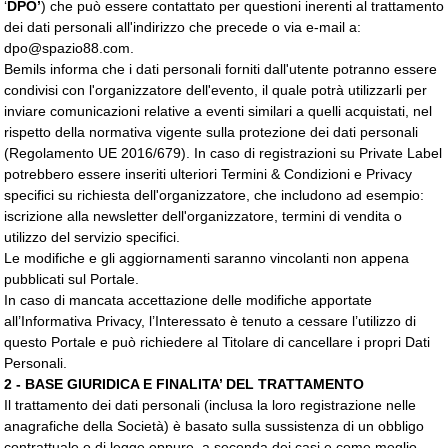
‘
DPO’
) che può essere contattato per questioni inerenti al trattamento
dei dati personali all'indirizzo che precede o via e-mail a:
dpo@spazio88.com
.
Bemils informa che i dati personali forniti dall'utente potranno essere
condivisi con l'organizzatore dell'evento, il quale potrà utilizzarli per
inviare comunicazioni relative a eventi similari a quelli acquistati, nel
rispetto della normativa vigente sulla protezione dei dati personali
(Regolamento UE 2016/679). In caso di registrazioni su
Private Label 
potrebbero essere inseriti ulteriori Termini & Condizioni e Privacy
specifici su richiesta dell'organizzatore, che includono ad esempio:
iscrizione alla newsletter dell'organizzatore, termini di vendita o
utilizzo del servizio specifici.
Le modifiche e gli aggiornamenti saranno vincolanti non appena
pubblicati sul Portale.
In caso di mancata accettazione delle modifiche apportate
all’Informativa Privacy, l’Interessato è tenuto a cessare l’utilizzo di
questo Portale e può richiedere al Titolare di cancellare i propri Dati
Personali.
2 - BASE GIURIDICA E FINALITA’ DEL TRATTAMENTO
Il trattamento dei dati personali (inclusa la loro registrazione nelle
anagrafiche della Società) è basato sulla sussistenza di un obbligo
contrattuale o di legge oppure, a seconda dei casi e come meglio