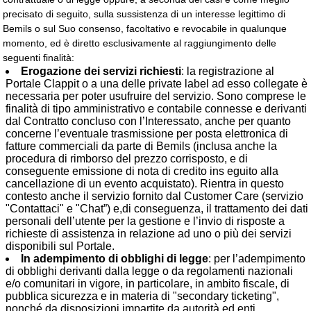
precisato di seguito, sulla sussistenza di un interesse legittimo di
Bemils o sul Suo consenso, facoltativo e revocabile in qualunque
momento, ed è diretto esclusivamente al raggiungimento delle
seguenti finalità:
Erogazione dei servizi richiesti
: la registrazione al
Portale Clappit o a una delle private label ad esso collegate è
necessaria per poter usufruire del servizio. Sono comprese le
finalità di tipo amministrativo e contabile connesse e derivanti
dal Contratto concluso con l’Interessato, anche per quanto
concerne l’eventuale trasmissione per posta elettronica di
fatture commerciali da parte di Bemils (inclusa anche la
procedura di rimborso del prezzo corrisposto, e di
conseguente emissione di nota di credito ins eguito alla
cancellazione di un evento acquistato). Rientra in questo
contesto anche il servizio fornito dal Customer Care (servizio
"Contattaci" e "Chat”) e,di conseguenza, il trattamento dei dati
personali dell’utente per la gestione e l’invio di risposte a
richieste di assistenza in relazione ad uno o più dei servizi
disponibili sul Portale.
In adempimento di obblighi di legge
: per l’adempimento
di obblighi derivanti dalla legge o da regolamenti nazionali
e/o comunitari in vigore, in particolare, in ambito fiscale, di
pubblica sicurezza e in materia di "secondary ticketing",
nonché da disposizioni impartite da autorità ed enti