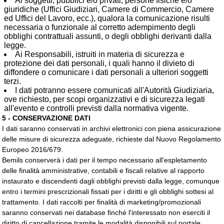
Ai soggetti, pubblici e/o privati, persone fisiche e/o
giuridiche (Uffici Giudiziari, Camere di Commercio, Camere
ed Uffici del Lavoro, ecc.), qualora la comunicazione risulti
necessaria o funzionale al corretto adempimento degli
obblighi contrattuali assunti, o degli obblighi derivanti dalla
legge.
Ai Responsabili, istruiti in materia di sicurezza e
protezione dei dati personali, i quali hanno il divieto di
diffondere o comunicare i dati personali a ulteriori soggetti
terzi.
I dati potranno essere comunicati all'Autorità Giudiziaria,
ove richiesto, per scopi organizzativi e di sicurezza legati
all'evento e controlli previsti dalla normativa vigente.
5 - CONSERVAZIONE DATI
I dati saranno conservati in archivi elettronici con piena assicurazione
delle misure di sicurezza adeguate, richieste dal Nuovo Regolamento
Europeo 2016/679.
Bemils conserverà i dati per il tempo necessario all'espletamento
delle finalità amministrative, contabili e fiscali relative al rapporto
instaurato e discendenti dagli obblighi previsti dalla legge, comunque
entro i termini prescrizionali fissati per i diritti e gli obblighi sottesi al
trattamento. I dati raccolti per finalità di marketing/promozionali
saranno conservati nei database finché l'interessato non eserciti il
diritto di cancellazione tramite le modalità disponibili sul portale.