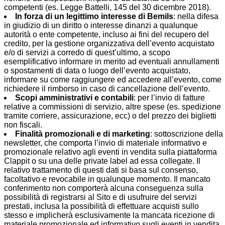
competenti (es. Legge Battelli,
145 del 30 dicembre 2018)
.
In forza di un legittimo interesse di Bemils
: nella difesa
in giudizio di un diritto o interesse dinanzi a qualunque
autorità o ente competente, incluso ai fini del recupero del
credito, per la gestione organizzativa dell’evento acquistato
e/o di servizi a corredo di quest’ultimo, a scopo
esemplificativo informare in merito ad eventuali annullamenti
o spostamenti di data o luogo dell’evento acquistato,
informare su come raggiungere ed accedere all’evento, come
richiedere il rimborso in caso di cancellazione dell’evento.
Scopi amministrativi e contabili
: per l’invio di fatture
relative a commissioni di servizio, altre spese (es. spedizione
tramite corriere, assicurazione, ecc) o del prezzo dei biglietti
non fiscali.
Finalità promozionali e di marketing
: sottoscrizione della
newsletter, che comporta l’invio di materiale informativo e
promozionale relativo agli eventi in vendita sulla piattaforma
Clappit o su una delle private label ad essa collegate. Il
relativo trattamento di questi dati si basa sul consenso,
facoltativo e revocabile in qualunque momento. Il mancato
conferimento non comporterà alcuna conseguenza sulla
possibilità di registrarsi al Sito e di usufruire del servizi
prestati, inclusa la possibilità di effettuare acquisti sullo
stesso e implicherà esclusivamente la mancata ricezione di
materiale promozionale ed informativo sugli eventi in vendita