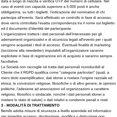
data e luogo di nascita e verifica OTP del numero di cellulare.
Nel
caso di eventi con capacità superiore a 5.000 posti è anche
obbligatoria, su tutti i biglietti, l’indicazione del nominativo di chi
partecipa all'evento. Sarà effettuato un controllo in fase di accesso,
dove verrà controllata l'esatta corrispondenza tra il nome sul biglietto
ed il documento d'identità del partecipante.
L’organizzatore tratterà i dati personali dell’Interessato per gli
adempimenti organizzativi e di sicurezza legati all'evento per i quali
vengono acquistati i titoli di accesso. Eventuali finalità di marketing
(iscrizione alla newsletter) imputabili all’organizzatore saranno
esplicitate in fase di registrazione e/o di acquisto e saranno sempre
facoltative.
La Società non raccoglie né tratta dati personali riconducibili al
Cliente che il RGPD qualifica come "categorie particolari" (quali, a
mero titolo esemplificativo, dati idonei a rivelare l’origine razziale ed
etnica, le convinzioni religiose, filosofiche o di altro genere, le opinioni
politiche, l’adesione ad associazioni od organizzazioni a carattere
religioso, filosofico o sindacale, nonché i dati personali idonei a
rivelare lo stato di salute) o dati relativi a condanne penali e reati.
3 - MODALITÀ DI TRATTAMENTO
Bemils adotta misure di sicurezza a livello aziendale ed informatico
per impedire accesso, divulgazione, modifica o distruzione non