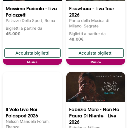
Massimo Pericolo - Live
Elsewhere - Live Tour
Palazzetti
2026
Palazzo Dello Sport, Roma
Parco della Musica di
Milano, Segrate
Biglietti a partire da
45.00€
Biglietti a partire da
48.00€
Musica
Musica
Il Volo Live Nei
Fabrizio Moro - Non Ho
Palasport 2026
Paura Di Niente - Live
2026
Nelson Mandela Forum,
Firenze
Fabrique, Milano