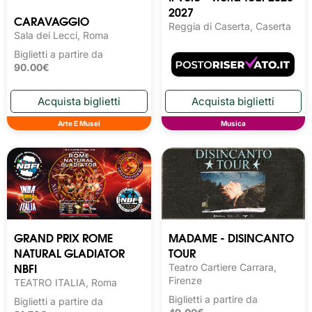
2027
CARAVAGGIO
Reggia di Caserta, Caserta
Sala dei Lecci, Roma
Biglietti a partire da
90.00€
Arte E Musei
Musica
GRAND PRIX ROME
MADAME - DISINCANTO
NATURAL GLADIATOR
TOUR
NBFI
Teatro Cartiere Carrara,
Firenze
TEATRO ITALIA, Roma
Biglietti a partire da
Biglietti a partire da