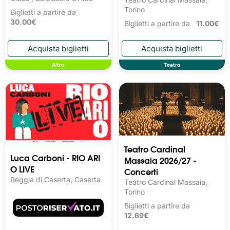
Torino
Biglietti a partire da
30.00€
Biglietti a partire da
11.00€
Altro
Teatro
Teatro Cardinal
Luca Carboni - RIO ARI
Massaia 2026/27 -
O LIVE
Concerti
Reggia di Caserta, Caserta
Teatro Cardinal Massaia,
Torino
Biglietti a partire da
12.69€