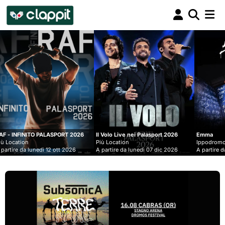
Clappit
biglietteria
LASPORT 2026
Il Volo Live nei Palasport 2026
Emma
Più Location
Ippodromo Snai - San Siro
12 ott 2026
A partire da lunedì 07 dic 2026
A partire da mercoledì 09 se