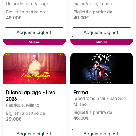
Unipol Forum, Assago
Inalpi Arena, Torino
Biglietti a partire da
Biglietti a partire da
49.00€
49.00€
Musica
Musica
Ditonellapiaga - Live
Emma
2026
Ippodromo Snai - San Siro,
Milano
Fabrique, Milano
Biglietti a partire da
Biglietti a partire da
46.00€
29.00€