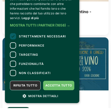
che potrebbero combinarle con altre
MERCOLEDÌ 08 LUGLIO 2026
informazioni che hai fornito loro o che
Goya. Bianco Nero Sogno @Villa Fiorentino -
hanno raccolto dal tuo utilizzo dei loro
Sorrento
servizi.
Leggi di più
MOSTRA TUTTI I PARTNER
(1658) →
LEGGI TUTTO
STRETTAMENTE NECESSARI
PERFORMANCE
TARGETING
FUNZIONALITÀ
NON CLASSIFICATI
RIFIUTA TUTTO
ACCETTA TUTTO
VENERDÌ 03 LUGLIO 2026
MOSTRA DETTAGLI
Canelli città del Vino 2026
LEGGI TUTTO