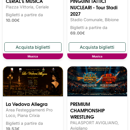
CERIAL'E MUSICA
PINGUINI TATTICI
NUCLEARI - Tour Stadi
Piazza Vittoria, Ceriale
2027
Biglietti a partire da
Stadio Comunale, Bibione
10.00€
Biglietti a partire da
69.00€
Musica
Musica
La Vedova Allegra
PREMIUM
CHAMPIONSHIP
Area Festeggiamenti Pro
Loco, Piana Crixia
WRESTLING
PALASPORT AVIGLIANO,
Biglietti a partire da
Avigliano
19.53€