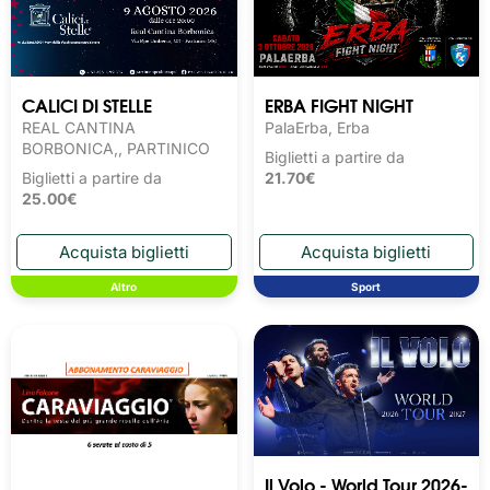
CALICI DI STELLE
ERBA FIGHT NIGHT
REAL CANTINA
PalaErba, Erba
BORBONICA,, PARTINICO
Biglietti a partire da
Biglietti a partire da
21.70€
25.00€
Altro
Sport
Il Volo - World Tour 2026-