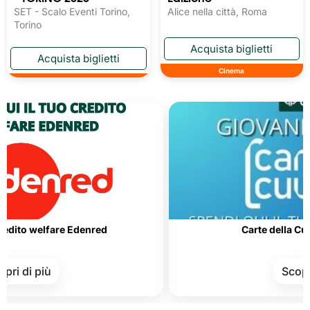
SET - Scalo Eventi Torino,
Alice nella città, Roma
Torino
Cinema
welfare Edenred
Carte della Cultura e 
 più
Scopri di pi