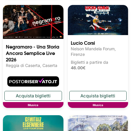
Lucio Corsi
Negramaro - Una Storia
Nelson Mandela Forum,
Ancora Semplice Live
Firenze
2026
Biglietti a partire da
Reggia di Caserta, Caserta
46.00€
Musica
Musica