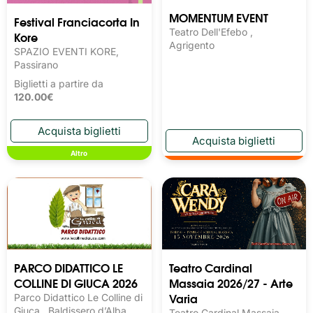
MOMENTUM EVENT
Festival Franciacorta In
Teatro Dell'Efebo ,
Kore
Agrigento
SPAZIO EVENTI KORE,
Passirano
Biglietti a partire da
120.00€
Altro
PARCO DIDATTICO LE
Teatro Cardinal
COLLINE DI GIUCA 2026
Massaia 2026/27 - Arte
Varia
Parco Didattico Le Colline di
Giuca , Baldissero d’Alba
Teatro Cardinal Massaia,