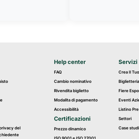
Help center
Servizi
FAQ
Crea Il Tu
uisto
Cambio nominativo
Biglietteri
Rivendita biglietto
Fiere Espo
ie
Modalita di pagamento
Eventi Azi
Accessibilità
Listino Pre
Certificazioni
Settori
privacy del
Case studi
Prezzo dinamico
ichiedente
ISO 9001 e ISO 27001