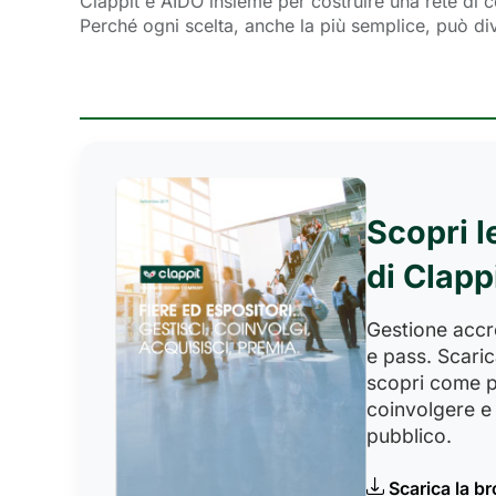
Clappit e AIDO insieme per costruire una rete di 
Perché ogni scelta, anche la più semplice, può di
Scopri l
di Clapp
Gestione accred
e pass. Scaric
scopri come p
coinvolgere e 
pubblico.
Scarica la b