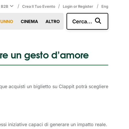
/
/
/
i B2B
Crea Il Tuo Evento
Login or Register
Eng
Cerca...
TUNNO
CINEMA
ALTRO
are un gesto d’amore
ue acquisti un biglietto su Clappit potrà scegliere
si iniziative capaci di generare un impatto reale.