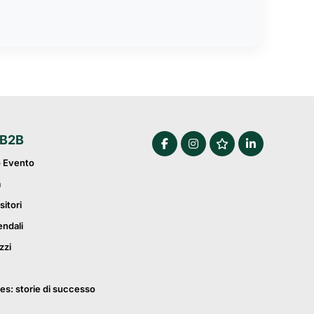
 B2B
o Evento
a
sitori
endali
zzi
es: storie di successo