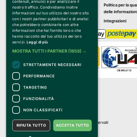
contenuti, annunci e per analizzare il
Politica per la qua
nostro traffico. Condividiamo inoltre
delle informazion
informazioni sul tuo utilizzo del nostro sito
con i nostri partner pubblicitari e di analisi
Integrazioni
che potrebbero combinarle con altre
informazioni che hai fornito loro o che
hanno raccolto dal tuo utilizzo dei loro
servizi.
Leggi di più
MOSTRA TUTTI I PARTNER
(1658) →
STRETTAMENTE NECESSARI
PERFORMANCE
Clappit è un marchio di proprietà di:
TARGETING
Bemils Srl 
a Socio Unico
FUNZIONALITÀ
Via Fosse Ardeatine, 4 -20092 Cinisello 
Balsamo (MI)
NON CLASSIFICATI
PI 05589050961
Iscr. C.C.I.A.A. Milano R.E.A. 1833471
© 2010-2025 Bemils Srl - Tutti i diritti riservati
RIFIUTA TUTTO
ACCETTA TUTTO
Credits: 