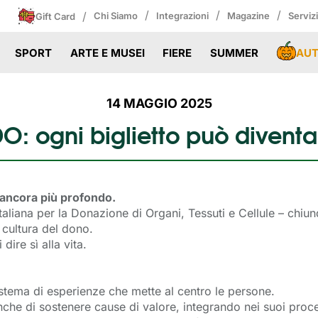
/
/
/
/
Chi Siamo
Integrazioni
Magazine
Serviz
Gift Card
AU
SPORT
ARTE E MUSEI
FIERE
SUMMER
14 MAGGIO 2025
DO: ogni biglietto può divent
 ancora più profondo.
aliana per la Donazione di Organi, Tessuti e Cellule – chiunq
 cultura del dono.
dire sì alla vita.
istema di esperienze che mette al centro le persone.
che di sostenere cause di valore, integrando nei suoi proces