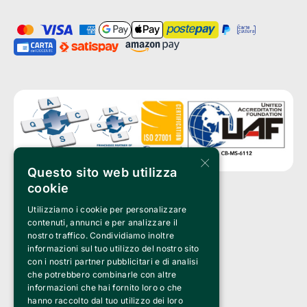
×
Questo sito web utilizza
cookie
Utilizziamo i cookie per personalizzare
Clappit è un marchio di proprietà di:
Bemils Srl 
contenuti, annunci e per analizzare il
a Socio Unico
nostro traffico. Condividiamo inoltre
Via Fosse Ardeatine, 4 -20092 Cinisello Balsamo (MI)
informazioni sul tuo utilizzo del nostro sito
PI 05589050961
con i nostri partner pubblicitari e di analisi
Iscr. C.C.I.A.A. Milano R.E.A. 1833471
© 2010-2025 Bemils Srl - Tutti i diritti riservati
che potrebbero combinarle con altre
informazioni che hai fornito loro o che
Credits: 
hanno raccolto dal tuo utilizzo dei loro