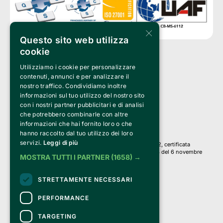
×
Questo sito web utilizza
cookie
Utilizziamo i cookie per personalizzare
Clappit è un marchio di proprietà di:
Bemils Srl 
contenuti, annunci e per analizzare il
a Socio Unico
nostro traffico. Condividiamo inoltre
Via Fosse Ardeatine, 4 -20092 Cinisello Balsamo (MI)
informazioni sul tuo utilizzo del nostro sito
PI 05589050961
con i nostri partner pubblicitari e di analisi
Iscr. C.C.I.A.A. Milano R.E.A. 1833471
© 2010-2025 Bemils Srl - Tutti i diritti riservati
che potrebbero combinarle con altre
informazioni che hai fornito loro o che
Credits: 
hanno raccolto dal tuo utilizzo dei loro
servizi.
Leggi di più
Clappit è basato sulla piattaforma di biglietteria Belive 6.2, certificata
dall’Agenzia delle Entrate con protocollo n. 2025/445474 del 6 novembre
MOSTRA TUTTI I PARTNER
(1658) →
2025.
Su Clappit i tuoi acquisti ed i tuoi dati
STRETTAMENTE NECESSARI
sono sicuri e protetti da un certificato SSL
con crittografia a 128 bit.
PERFORMANCE
TARGETING