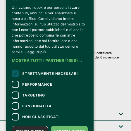
Utilizziamo i cookie per personalizzare
Clappit è un marchio di proprietà di:
Bemils Srl 
contenuti, annunci e per analizzare il
a Socio Unico
nostro traffico. Condividiamo inoltre
Via Fosse Ardeatine, 4 -20092 Cinisello Balsamo (MI)
informazioni sul tuo utilizzo del nostro sito
PI 05589050961
con i nostri partner pubblicitari e di analisi
Iscr. C.C.I.A.A. Milano R.E.A. 1833471
© 2010-2025 Bemils Srl - Tutti i diritti riservati
che potrebbero combinarle con altre
informazioni che hai fornito loro o che
Credits: 
hanno raccolto dal tuo utilizzo dei loro
servizi.
Leggi di più
Clappit è basato sulla piattaforma di biglietteria Belive 6.2, certificata
dall’Agenzia delle Entrate con protocollo n. 2025/445474 del 6 novembre
MOSTRA TUTTI I PARTNER
(1658) →
2025.
Su Clappit i tuoi acquisti ed i tuoi dati
STRETTAMENTE NECESSARI
sono sicuri e protetti da un certificato SSL
con crittografia a 128 bit.
PERFORMANCE
TARGETING
FUNZIONALITÀ
Clappit
NON CLASSIFICATI
Help center