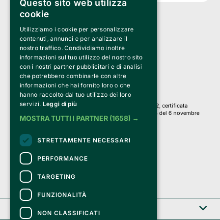
Questo sito web utilizza
cookie
Utilizziamo i cookie per personalizzare
Clappit è un marchio di proprietà di:
Bemils Srl 
contenuti, annunci e per analizzare il
a Socio Unico
nostro traffico. Condividiamo inoltre
Via Fosse Ardeatine, 4 -20092 Cinisello Balsamo (MI)
informazioni sul tuo utilizzo del nostro sito
PI 05589050961
con i nostri partner pubblicitari e di analisi
Iscr. C.C.I.A.A. Milano R.E.A. 1833471
© 2010-2025 Bemils Srl - Tutti i diritti riservati
che potrebbero combinarle con altre
informazioni che hai fornito loro o che
Credits: 
hanno raccolto dal tuo utilizzo dei loro
servizi.
Leggi di più
Clappit è basato sulla piattaforma di biglietteria Belive 6.2, certificata
dall’Agenzia delle Entrate con protocollo n. 2025/445474 del 6 novembre
MOSTRA TUTTI I PARTNER
(1658) →
2025.
Su Clappit i tuoi acquisti ed i tuoi dati
STRETTAMENTE NECESSARI
sono sicuri e protetti da un certificato SSL
con crittografia a 128 bit.
PERFORMANCE
TARGETING
FUNZIONALITÀ
Clappit
NON CLASSIFICATI