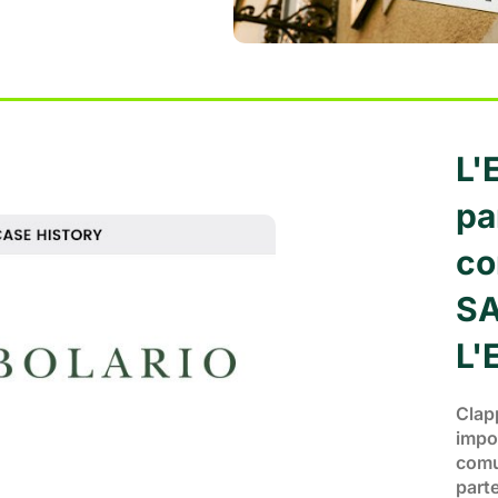
L'
pa
co
SA
L'
Clapp
impor
comu
part