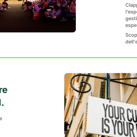
Clapp
l’es
gesti
espe
Scop
dell
re
.
e