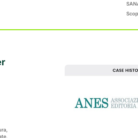
SANA
Scopr
er
ura,
ate,