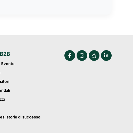
 B2B
o Evento
a
sitori
endali
zzi
es: storie di successo