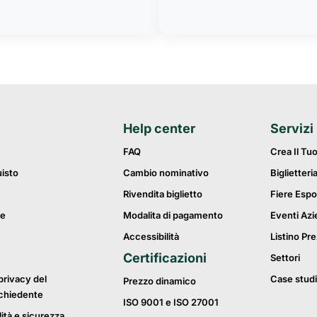
Help center
Servizi
FAQ
Crea Il Tu
uisto
Cambio nominativo
Biglietteri
Rivendita biglietto
Fiere Espo
ie
Modalita di pagamento
Eventi Azi
Accessibilità
Listino Pre
Certificazioni
Settori
privacy del
Case studi
Prezzo dinamico
ichiedente
ISO 9001 e ISO 27001
lità e sicurezza