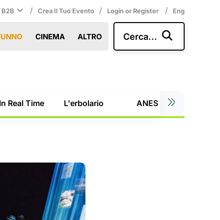
/
/
/
i B2B
Crea Il Tuo Evento
Login or Register
Eng
Cerca...
TUNNO
CINEMA
ALTRO
In Real Time
L'erbolario
ANES
Al