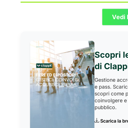
Vedi 
Scopri l
di Clapp
Gestione accred
e pass. Scaric
scopri come p
coinvolgere e 
pubblico.
Scarica la b