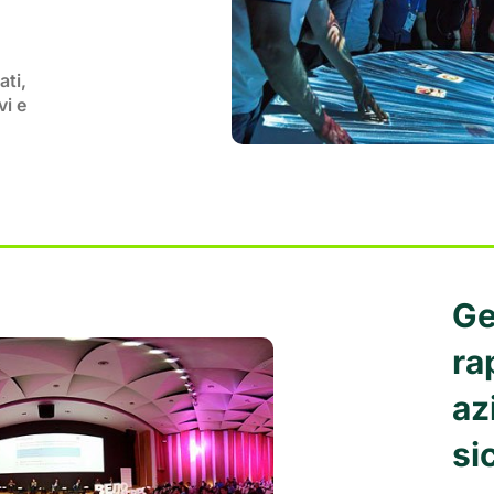
ati,
vi e
Ge
ra
az
si