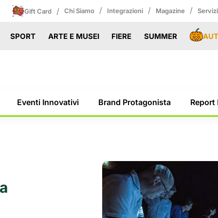
/
/
/
/
Chi Siamo
Integrazioni
Magazine
Serviz
Gift Card
AU
SPORT
ARTE E MUSEI
FIERE
SUMMER
Eventi Innovativi
Brand Protagonista
Report 
ta