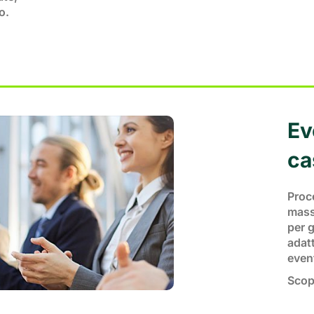
o.
Ev
ca
Proce
massi
per g
adatt
event
Scopr