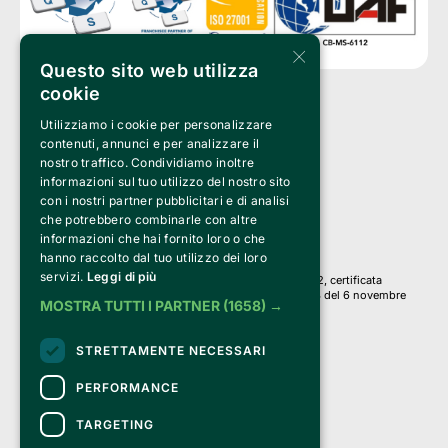
×
Questo sito web utilizza
cookie
Utilizziamo i cookie per personalizzare
Clappit è un marchio di proprietà di:
Bemils Srl 
contenuti, annunci e per analizzare il
a Socio Unico
nostro traffico. Condividiamo inoltre
Via Fosse Ardeatine, 4 -20092 Cinisello Balsamo (MI)
informazioni sul tuo utilizzo del nostro sito
PI 05589050961
con i nostri partner pubblicitari e di analisi
Iscr. C.C.I.A.A. Milano R.E.A. 1833471
© 2010-2025 Bemils Srl - Tutti i diritti riservati
che potrebbero combinarle con altre
informazioni che hai fornito loro o che
Credits: 
hanno raccolto dal tuo utilizzo dei loro
servizi.
Leggi di più
Clappit è basato sulla piattaforma di biglietteria Belive 6.2, certificata
dall’Agenzia delle Entrate con protocollo n. 2025/445474 del 6 novembre
MOSTRA TUTTI I PARTNER
(1658) →
2025.
Su Clappit i tuoi acquisti ed i tuoi dati
STRETTAMENTE NECESSARI
sono sicuri e protetti da un certificato SSL
con crittografia a 128 bit.
PERFORMANCE
TARGETING