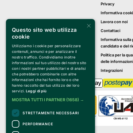
Privacy
Informativa cook
Lavora con noi
×
Questo sito web utilizza
Contattaci
cookie
Informativa sulla 
candidato e del r
Utilizziamo i cookie per personalizzare
contenuti, annunci e per analizzare il
Politica per la qua
nostro traffico. Condividiamo inoltre
delle informazion
informazioni sul tuo utilizzo del nostro sito
con i nostri partner pubblicitari e di analisi
Integrazioni
che potrebbero combinarle con altre
informazioni che hai fornito loro o che
hanno raccolto dal tuo utilizzo dei loro
servizi.
Leggi di più
MOSTRA TUTTI I PARTNER
(1658) →
STRETTAMENTE NECESSARI
PERFORMANCE
Clappit è un marchio di proprietà di: