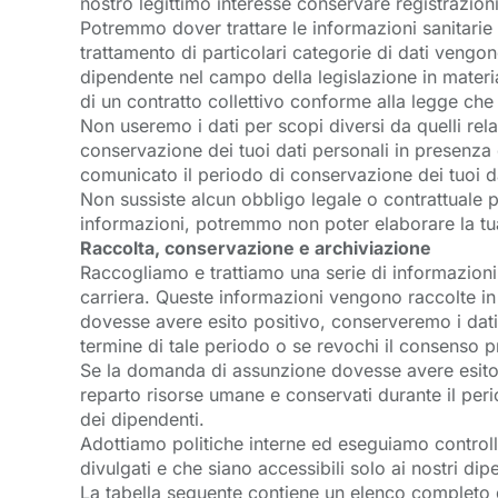
nostro legittimo interesse conservare registrazioni
Potremmo dover trattare le informazioni sanitarie 
trattamento di particolari categorie di dati vengono
dipendente nel campo della legislazione in materi
di un contratto collettivo conforme alla legge che p
Non useremo i dati per scopi diversi da quelli re
conservazione dei tuoi dati personali in presenza 
comunicato il periodo di conservazione dei tuoi da
Non sussiste alcun obbligo legale o contrattuale per
informazioni, potremmo non poter elaborare la tua
Raccolta, conservazione e archiviazione
Raccogliamo e trattiamo una serie di informazion
carriera. Queste informazioni vengono raccolte i
dovesse avere esito positivo, conserveremo i dati 
termine di tale periodo o se revochi il consenso pri
Se la domanda di assunzione dovesse avere esito po
reparto risorse umane e conservati durante il perio
dei dipendenti.
Adottiamo politiche interne ed eseguiamo controlli
divulgati e che siano accessibili solo ai nostri di
La tabella seguente contiene un elenco completo di