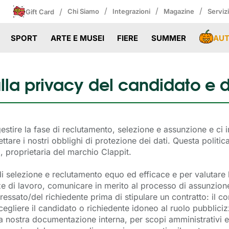
/
/
/
/
Chi Siamo
Integrazioni
Magazine
Serviz
Gift Card
AU
SPORT
ARTE E MUSEI
FIERE
SUMMER
ulla privacy del candidato e d
gestire la fase di reclutamento, selezione e assunzione e ci
ettare i nostri obblighi di protezione dei dati. Questa politica
, proprietaria del marchio Clappit.
i selezione e reclutamento equo ed efficace e per valutare 
ze di lavoro, comunicare in merito al processo di assunzione e
teressato/del richiedente prima di stipulare un contratto: il 
cegliere il candidato o richiedente idoneo al ruolo pubbliciz
a nostra documentazione interna, per scopi amministrativi 