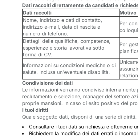
Dati raccolti direttamente da candidati e richied
Dati raccolti
Motivo
Nome, indirizzo e dati di contatto,
Per cons
indirizzo e-mail, data di nascita e
colloqui
numero di telefono.
Dettagli delle qualifiche, competenze,
Per gest
esperienze e storia lavorativa sotto
pianific
forma di CV.
Unicame
Informazioni su condizioni mediche o di
assunzio
salute, inclusa un'eventuale disabilità.
relazio
Condivisione dei dati
Le informazioni verranno condivise internamente p
reclutamento e selezione, manager del settore azie
proprie mansioni.
In caso di esito positivo del pr
I tuoi diritti
Quale soggetto dati, disponi di una serie di diritti.
Consultare i tuoi dati su richiesta e ottenerne u
Richiedere la modifica dei dati errati o incomp