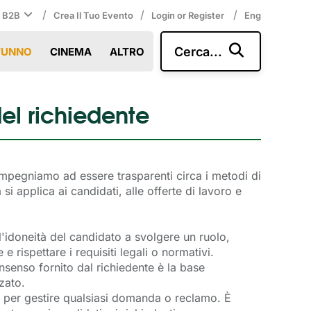
/
/
/
i B2B
Crea Il Tuo Evento
Login or Register
Eng
Cerca...
TUNNO
CINEMA
ALTRO
el richiedente
 impegniamo ad essere trasparenti circa i metodi di
 si applica ai candidati, alle offerte di lavoro e
l'idoneità del candidato a svolgere un ruolo,
 rispettare i requisiti legali o normativi.
consenso fornito dal richiedente è la base
zato.
e per gestire qualsiasi domanda o reclamo. È