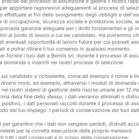
 precise del processo di assunzione e gestire il nostro rappo
per apportare ragionevoli adeguamenti ai processi di selezion
 effettuate ai fini dello svolgimento degli obblighi e dell'eser
a di occupazione, sicurezza sociale e protezione sociale, 
reveda garanzie adeguate per i diritti fondamentali e gli inte
lativi al posto di lavoro a cui sei candidato, ma potremmo c
di eventuali opportunità di lavoro future per cui potresti es
ti e potrai ritirare il tuo consenso in qualsiasi momento.
 fornire i tuoi dati a Bemils srl, durante il processo di assu
 domanda o inserirti nei nostri processi di selezione.
i sul candidato o richiedente, come ad esempio il nome e in
n diversi modi, ad esempio, attraverso i moduli di domanda
nei nostri sistemi di gestione delle risorse umane per 12 me
ma della fine dello stesso, i dati verranno eliminati o distrut
sitivo, i dati personali raccolti durante il processo di assu
do del tuo impiego. I periodi di conservazione dei tuoi dati 
 per garantire che i dati non vengano perduti, distrutti acci
pendenti per la corretta esecuzione delle proprie mansioni.
 tutti i dati conservati e lo scopo della conservazione: