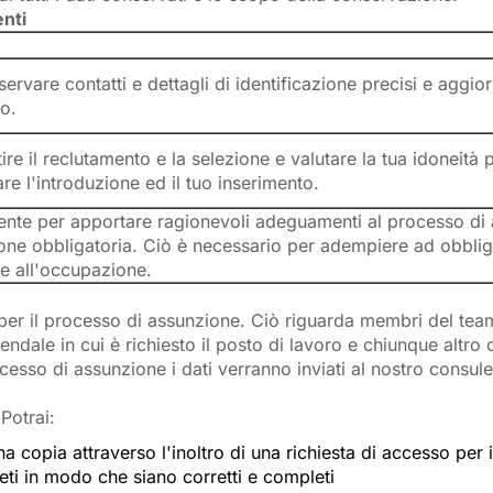
enti
ervare contatti e dettagli di identificazione precisi e aggior
o.
ire il reclutamento e la selezione e valutare la tua idoneità p
are l'introduzione ed il tuo inserimento.
nte per apportare ragionevoli adeguamenti al processo di as
ne obbligatoria. Ciò è necessario per adempiere ad obblighi l
ne all'occupazione.
er il processo di assunzione. Ciò riguarda membri del team, 
ndale in cui è richiesto il posto di lavoro e chiunque altro
ocesso di assunzione i dati verranno inviati al nostro consul
 Potrai:
na copia attraverso l'inoltro di una richiesta di accesso per 
leti in modo che siano corretti e completi