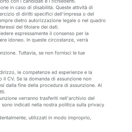
rto con i candidati e i richiedenti.
e in caso di disabilità. Queste attività di
cizio di diritti specifici dell'impresa o del
sempre dietro autorizzazione legale o nel quadro
ressi del titolare dei dati.
hiedere espressamente il consenso per la
sere idoneo. In queste circostanze, verrà
nzione. Tuttavia, se non fornisci le tue
dirizzo, le competenze ed esperienze e la
 o il CV. Se la domanda di assunzione non
si dalla fine della procedura di assunzione. Al
ti.
nzione verranno trasferiti nell'archivio del
sono indicati nella nostra politica sulla privacy
dentalmente, utilizzati in modo improprio,