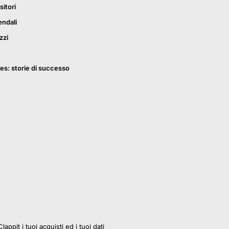
sitori
endali
zzi
es: storie di successo
lappit i tuoi acquisti ed i tuoi dati