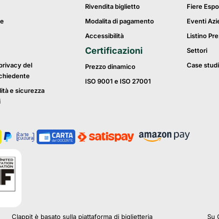
Rivendita biglietto
Fiere Espo
ie
Modalita di pagamento
Eventi Azi
Accessibilità
Listino Pre
Certificazioni
Settori
privacy del
Case studi
Prezzo dinamico
ichiedente
ISO 9001 e ISO 27001
lità e sicurezza
i
Clappit è basato sulla piattaforma di biglietteria
Su C