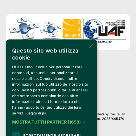
×
Questo sito web utilizza
cookie
Utilizziamo i cookie per personalizzare
Clappit is a trademark of:
Bemils Srl 
contenuti, annunci e per analizzare il
a Socio Unico
nostro traffico. Condividiamo inoltre
Via Fosse Ardeatine, 4 -20092 Cinisello Balsamo (MI)
informazioni sul tuo utilizzo del nostro sito
PI 05589050961
con i nostri partner pubblicitari e di analisi
Iscr. C.C.I.A.A. Milano R.E.A. 1833471
© 2010-2025 Bemils Srl - All rights reserved
che potrebbero combinarle con altre
informazioni che hai fornito loro o che
Credits: 
hanno raccolto dal tuo utilizzo dei loro
servizi.
Leggi di più
Clappit is based on the Belive 6.2 ticketing platform, certified by the Italian
Revenue Agency (Agenzia delle Entrate) under protocol no. 2025/445474
MOSTRA TUTTI I PARTNER
(1658) →
dated November 6, 2025.
On Clappit your purchases and your data
STRETTAMENTE NECESSARI
they are secure and protected by an SSL certificate 