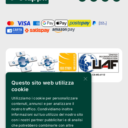
×
Questo sito web utilizza
cookie
Utilizziamo i cookie per personalizzare
Clappit è un marchio di proprietà di:
Bemils Srl 
contenuti, annunci e per analizzare il
a Socio Unico
nostro traffico. Condividiamo inoltre
Via Fosse Ardeatine, 4 -20092 Cinisello Balsamo (MI)
informazioni sul tuo utilizzo del nostro sito
PI 05589050961
con i nostri partner pubblicitari e di analisi
Iscr. C.C.I.A.A. Milano R.E.A. 1833471
© 2010-2025 Bemils Srl - Tutti i diritti riservati
che potrebbero combinarle con altre