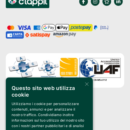
×
Questo sito web utilizza
cookie
Utilizziamo i cookie per personalizzare
Clappit è un marchio di proprietà di:
Bemils Srl 
contenuti, annunci e per analizzare il
a Socio Unico
nostro traffico. Condividiamo inoltre
Via Fosse Ardeatine, 4 -20092 Cinisello Balsamo (MI)
informazioni sul tuo utilizzo del nostro sito
PI 05589050961
con i nostri partner pubblicitari e di analisi
Iscr. C.C.I.A.A. Milano R.E.A. 1833471