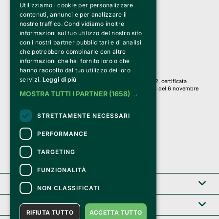
Utilizziamo i cookie per personalizzare
Clappit è un marchio di proprietà di:
Bemils Srl 
contenuti, annunci e per analizzare il
a Socio Unico
nostro traffico. Condividiamo inoltre
Via Fosse Ardeatine, 4 -20092 Cinisello Balsamo (MI)
informazioni sul tuo utilizzo del nostro sito
PI 05589050961
con i nostri partner pubblicitari e di analisi
Iscr. C.C.I.A.A. Milano R.E.A. 1833471
© 2010-2025 Bemils Srl - Tutti i diritti riservati
che potrebbero combinarle con altre
informazioni che hai fornito loro o che
Credits: 
hanno raccolto dal tuo utilizzo dei loro
servizi.
Leggi di più
Clappit è basato sulla piattaforma di biglietteria Belive 6.2, certificata
dall’Agenzia delle Entrate con protocollo n. 2025/445474 del 6 novembre
MOSTRA TUTTI I PARTNER
(1658) →
2025.
Su Clappit i tuoi acquisti ed i tuoi dati
STRETTAMENTE NECESSARI
sono sicuri e protetti da un certificato SSL
con crittografia a 128 bit.
PERFORMANCE
TARGETING
FUNZIONALITÀ
Clappit
NON CLASSIFICATI
Help center
RIFIUTA TUTTO
ACCETTA TUTTO