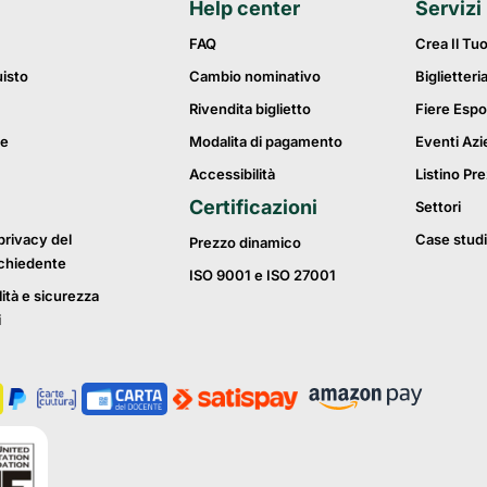
Help center
Servizi
FAQ
Crea Il Tu
uisto
Cambio nominativo
Biglietteri
Rivendita biglietto
Fiere Espo
ie
Modalita di pagamento
Eventi Azi
Accessibilità
Listino Pre
Certificazioni
Settori
privacy del
Case studi
Prezzo dinamico
ichiedente
ISO 9001 e ISO 27001
lità e sicurezza
i