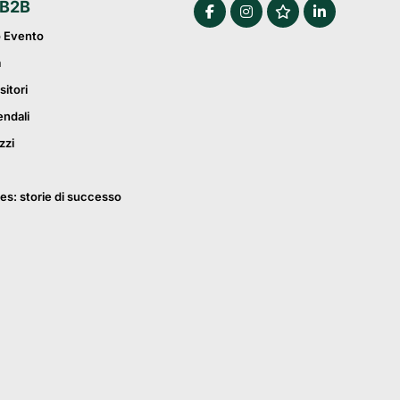
 B2B
o Evento
a
sitori
endali
zzi
es: storie di successo