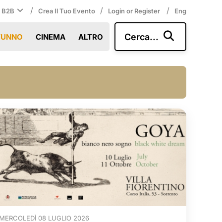
/
/
/
i B2B
Crea Il Tuo Evento
Login or Register
Eng
Cerca...
TUNNO
CINEMA
ALTRO
MERCOLEDÌ 08 LUGLIO 2026