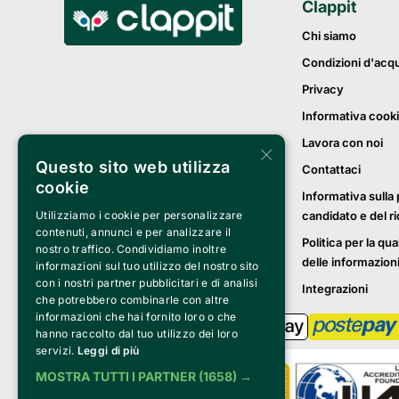
Clappit
Chi siamo
Condizioni d'acq
Privacy
Informativa cook
Lavora con noi
×
Questo sito web utilizza
Contattaci
cookie
Informativa sulla 
candidato e del r
Utilizziamo i cookie per personalizzare
contenuti, annunci e per analizzare il
Politica per la qua
nostro traffico. Condividiamo inoltre
delle informazion
informazioni sul tuo utilizzo del nostro sito
con i nostri partner pubblicitari e di analisi
Integrazioni
che potrebbero combinarle con altre
informazioni che hai fornito loro o che
hanno raccolto dal tuo utilizzo dei loro
servizi.
Leggi di più
MOSTRA TUTTI I PARTNER
(1658) →