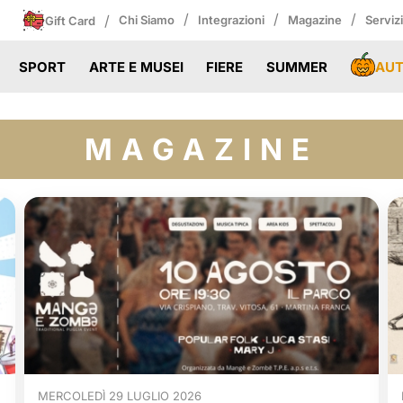
/
/
/
/
Chi Siamo
Integrazioni
Magazine
Serviz
Gift Card
AU
SPORT
ARTE E MUSEI
FIERE
SUMMER
MAGAZINE
MERCOLEDÌ 29 LUGLIO 2026