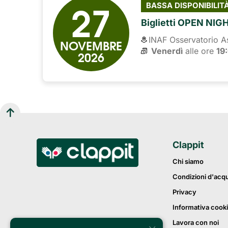
27
BASSA DISPONIBILIT
Biglietti OPEN NIG
INAF Osservatorio A
NOVEMBRE
Venerdì
alle ore 
19
2026
Clappit
Chi siamo
Condizioni d'acq
Privacy
Informativa cook
Lavora con noi