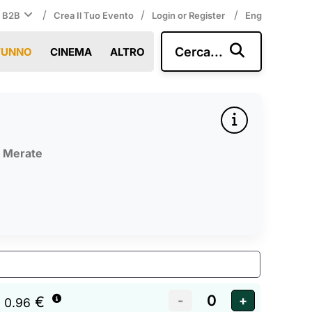
/
/
/
i B2B
Crea Il Tuo Evento
Login or Register
Eng
Cerca...
TUNNO
CINEMA
ALTRO
,
Merate
€
 0.96