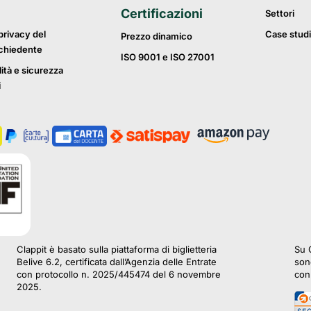
Certificazioni
Settori
privacy del
Case studi
Prezzo dinamico
ichiedente
ISO 9001 e ISO 27001
lità e sicurezza
i
Clappit è basato sulla piattaforma di biglietteria
Su C
Belive 6.2, certificata dall’Agenzia delle Entrate
sono
con protocollo n. 2025/445474 del 6 novembre
con 
2025.