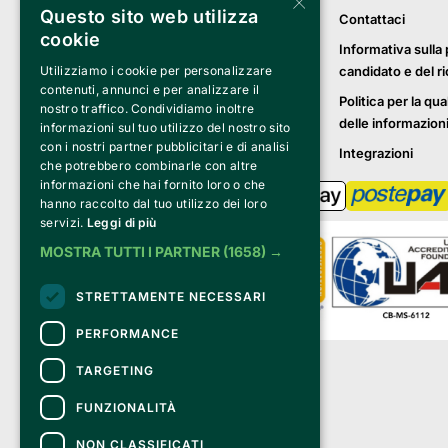
×
Questo sito web utilizza
Contattaci
cookie
Informativa sulla 
candidato e del r
Utilizziamo i cookie per personalizzare
contenuti, annunci e per analizzare il
Politica per la qua
nostro traffico. Condividiamo inoltre
delle informazion
informazioni sul tuo utilizzo del nostro sito
con i nostri partner pubblicitari e di analisi
Integrazioni
che potrebbero combinarle con altre
informazioni che hai fornito loro o che
hanno raccolto dal tuo utilizzo dei loro
servizi.
Leggi di più
MOSTRA TUTTI I PARTNER
(1658) →
STRETTAMENTE NECESSARI
PERFORMANCE
Clappit è un marchio di proprietà di:
TARGETING
Bemils Srl 
a Socio Unico
FUNZIONALITÀ
Via Fosse Ardeatine, 4 -20092 Cinisello 
Balsamo (MI)
NON CLASSIFICATI