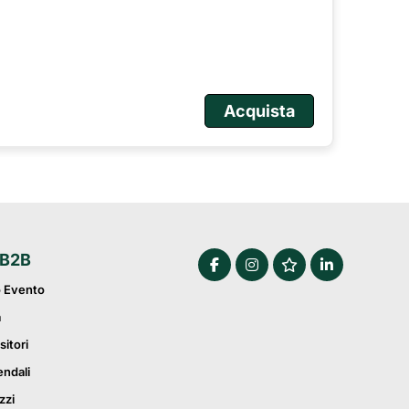
Acquista
 B2B
o Evento
a
sitori
endali
zzi