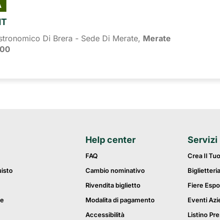
À
HT
stronomico Di Brera - Sede Di Merate,
Merate
:00
Help center
Servizi
FAQ
Crea Il Tu
uisto
Cambio nominativo
Biglietteri
Rivendita biglietto
Fiere Espo
ie
Modalita di pagamento
Eventi Azi
Accessibilità
Listino Pre