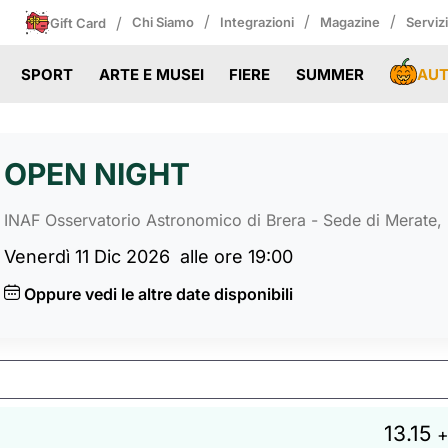
/
/
/
/
Chi Siamo
Integrazioni
Magazine
Serviz
Gift Card
AU
SPORT
ARTE E MUSEI
FIERE
SUMMER
OPEN NIGHT
INAF Osservatorio Astronomico di Brera - Sede di Merate
Venerdì 11 Dic 2026
alle ore 19:00
Oppure vedi le altre date disponibili
13.15
+