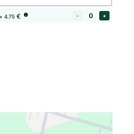
€
+ 4.75