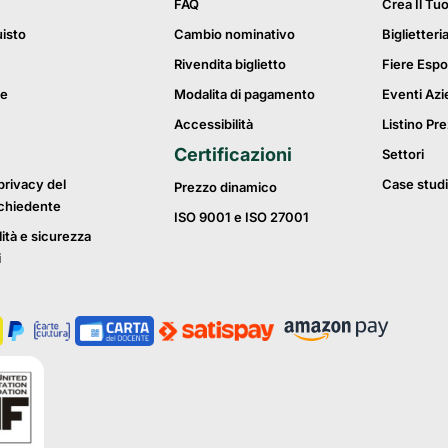
FAQ
Crea Il Tu
uisto
Cambio nominativo
Biglietteri
Rivendita biglietto
Fiere Espo
ie
Modalita di pagamento
Eventi Azi
Accessibilità
Listino Pre
Certificazioni
Settori
privacy del
Case studi
Prezzo dinamico
ichiedente
ISO 9001 e ISO 27001
lità e sicurezza
i