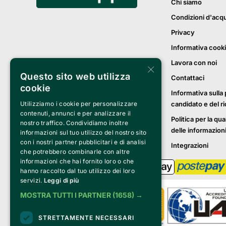
Chi siamo
Condizioni d'acq
Privacy
Informativa cook
Lavora con noi
×
Questo sito web utilizza
Contattaci
cookie
Informativa sulla 
Utilizziamo i cookie per personalizzare
candidato e del r
contenuti, annunci e per analizzare il
Politica per la qua
nostro traffico. Condividiamo inoltre
delle informazion
informazioni sul tuo utilizzo del nostro sito
con i nostri partner pubblicitari e di analisi
Integrazioni
che potrebbero combinarle con altre
informazioni che hai fornito loro o che
hanno raccolto dal tuo utilizzo dei loro
servizi.
Leggi di più
MOSTRA TUTTI I PARTNER
(1658) →
STRETTAMENTE NECESSARI