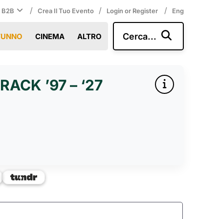
/
/
/
i B2B
Crea Il Tuo Evento
Login or Register
Eng
Cerca...
TUNNO
CINEMA
ALTRO
ACK ’97 – ‘27