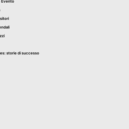
o Evento
a
sitori
endali
zzi
es: storie di successo