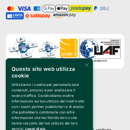
×
Questo sito web utilizza
cookie
Utilizziamo i cookie per personalizzare
Clappit è un marchio di proprietà di:
Bemils Srl 
contenuti, annunci e per analizzare il
a Socio Unico
nostro traffico. Condividiamo inoltre
Via Fosse Ardeatine, 4 -20092 Cinisello Balsamo (MI)
informazioni sul tuo utilizzo del nostro sito
PI 05589050961
con i nostri partner pubblicitari e di analisi
Iscr. C.C.I.A.A. Milano R.E.A. 1833471
© 2010-2025 Bemils Srl - Tutti i diritti riservati
che potrebbero combinarle con altre
informazioni che hai fornito loro o che
Credits: 
hanno raccolto dal tuo utilizzo dei loro
servizi.
Leggi di più
Clappit è basato sulla piattaforma di biglietteria Belive 6.2, certificata