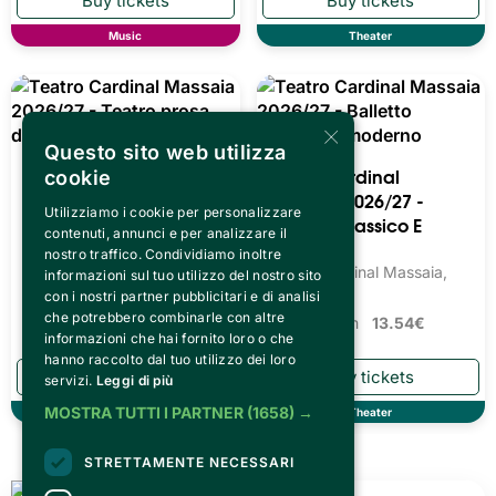
Tickets from
11.00€
Music
Theater
×
Questo sito web utilizza
cookie
Utilizziamo i cookie per personalizzare
contenuti, annunci e per analizzare il
nostro traffico. Condividiamo inoltre
informazioni sul tuo utilizzo del nostro sito
Teatro Cardinal
Teatro Cardinal
con i nostri partner pubblicitari e di analisi
Massaia 2026/27 -
Massaia 2026/27 -
che potrebbero combinarle con altre
Teatro Prosa Dialettale
Balletto Classico E
informazioni che hai fornito loro o che
Moderno
Teatro Cardinal Massaia,
hanno raccolto dal tuo utilizzo dei loro
Torino
Teatro Cardinal Massaia,
servizi.
Leggi di più
Torino
Tickets from
13.54€
MOSTRA TUTTI I PARTNER
(1658) →
Tickets from
13.54€
STRETTAMENTE NECESSARI