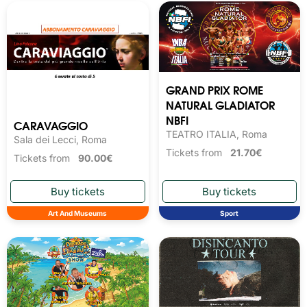
GRAND PRIX ROME
NATURAL GLADIATOR
NBFI
CARAVAGGIO
TEATRO ITALIA, Roma
Sala dei Lecci, Roma
Tickets from
21.70€
Tickets from
90.00€
Art And Museums
Sport