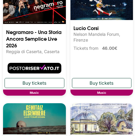
Lucio Corsi
Negramaro - Una Storia
Nelson Mandela Forum,
Ancora Semplice Live
Firenze
2026
Tickets from
46.00€
Reggia di Caserta, Caserta
Music
Music