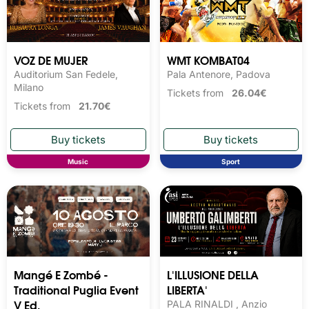
VOZ DE MUJER
WMT KOMBAT04
Auditorium San Fedele,
Pala Antenore, Padova
Milano
Tickets from
26.04€
Tickets from
21.70€
Music
Sport
Mangé E Zombé -
L'ILLUSIONE DELLA
Traditional Puglia Event
LIBERTA'
V Ed.
PALA RINALDI , Anzio