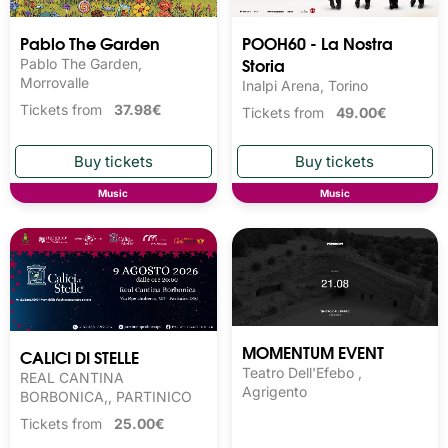
Pablo The Garden
POOH60 - La Nostra
Storia
Pablo The Garden,
Morrovalle
Inalpi Arena, Torino
Tickets from
37.98€
Tickets from
49.00€
Music
Music
MOMENTUM EVENT
CALICI DI STELLE
Teatro Dell'Efebo ,
REAL CANTINA
Agrigento
BORBONICA,, PARTINICO
Tickets from
25.00€