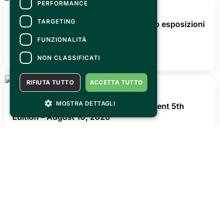
PERFORMANCE
Theater
Theater
TARGETING
MAGAZINE
FUNZIONALITÀ
NON CLASSIFICATI
RIFIUTA TUTTO
ACCETTA TUTTO
MOSTRA DETTAGLI
FRIDAY 31 JULY 2026
OLTRECON is waiting for you @ Centro esposizioni
Oltrexpo on 26/27 september!
READ ALL