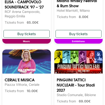
Milano Whisky Festival 
ELISA - CAMPOVOLO
& Rum Show
SOUNDTRACK ’97 – ‘27
Hotel Marriott, Milano
RCF Arena Campovolo,
Reggio Emilia
Tickets from
8.00€
Tickets from
65.00€
Music
Exhibitions
CERIAL'E MUSICA
PINGUINI TATTICI
NUCLEARI - Tour Stadi
Piazza Vittoria, Ceriale
2027
Tickets from
10.00€
Stadio Comunale, Bibione
Tickets from
69.00€