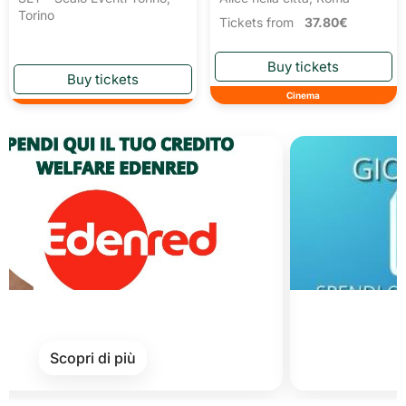
Torino
Tickets from
37.80€
Cinema
Cards of 
Scopri di più
Sco