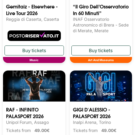
Gemitaiz - Elsewhere -
“Il Giro Dell’Osservatorio
Live Tour 2026
In 60 Minuti”
Reggia di Caserta, Caserta
INAF Osservatorio
Astronomico di Brera - Sede
di Merate, Merate
Music
Art And Museums
RAF - INFINITO
GIGI D'ALESSIO -
PALASPORT 2026
PALASPORT 2026
Unipol Forum, Assago
Inalpi Arena, Torino
Tickets from
49.00€
Tickets from
49.00€