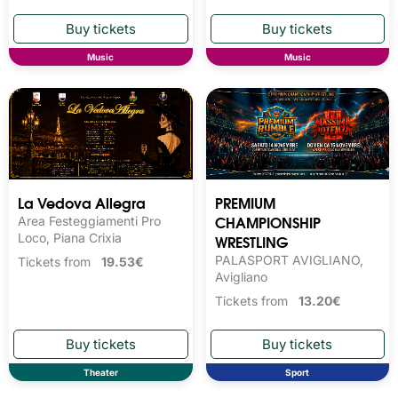
Music
Music
La Vedova Allegra
PREMIUM
CHAMPIONSHIP
Area Festeggiamenti Pro
Loco, Piana Crixia
WRESTLING
PALASPORT AVIGLIANO,
Tickets from
19.53€
Avigliano
Tickets from
13.20€
Theater
Sport