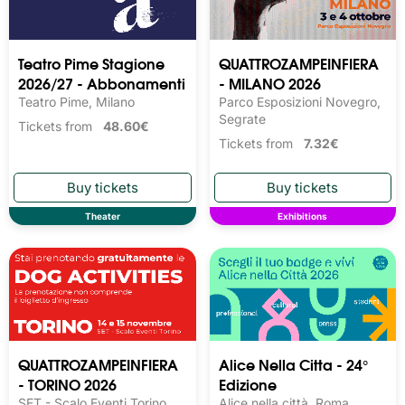
Teatro Pime Stagione
QUATTROZAMPEINFIERA
2026/27 - Abbonamenti
- MILANO 2026
Teatro Pime, Milano
Parco Esposizioni Novegro,
Segrate
Tickets from
48.60€
Tickets from
7.32€
Theater
Exhibitions
QUATTROZAMPEINFIERA
Alice Nella Citta - 24°
- TORINO 2026
Edizione
SET - Scalo Eventi Torino,
Alice nella città, Roma