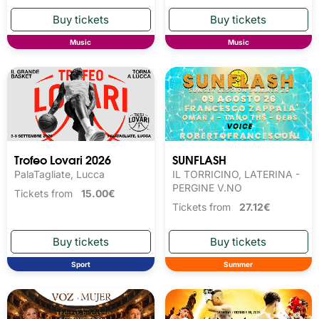
Music
Music
Trofeo Lovari 2026
SUNFLASH
PalaTagliate, Lucca
IL TORRICINO, LATERINA -
PERGINE V.NO
Tickets from
15.00€
Tickets from
27.12€
Sport
Summer