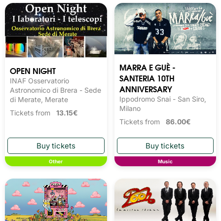
MARRA E GUÈ -
OPEN NIGHT
SANTERIA 10TH
INAF Osservatorio
ANNIVERSARY
Astronomico di Brera - Sede
Ippodromo Snai - San Siro,
di Merate, Merate
Milano
Tickets from
13.15€
Tickets from
86.00€
Other
Music